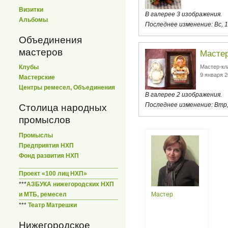
Визитки
В галерее 3 изображения.
Альбомы
Последнее изменение:
Вс, 
Объединения
мастеров
Мастер
Мастер-кл
Клубы
9 января 2
Мастерские
Центры ремесел, Объединения
В галерее 2 изображения.
Последнее изменение:
Втр,
Столица народных
промыслов
Промыслы
Предприятия НХП
Фонд развития НХП
Проект «100 лиц НХП»
***
АЗБУКА нижегородских НХП
Мастер
и МТБ, ремесел
***
Театр Матрешки
Нижегородское