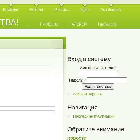
Кружево
Металл
Роспись
Ткань
Украшения
СТВА!
.
.
.
ПРОЕКТЫ
ГАЛЕРЕИ
Промыслы
Вход в систему
Имя пользователя:
*
Пароль:
*
Забыли пароль?
Навигация
Последние публикации
Обратите внимание
НОВОСТИ