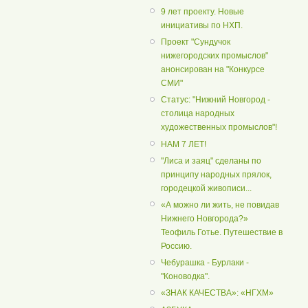
9 лет проекту. Новые
инициативы по НХП.
Проект "Сундучок
нижегородских промыслов"
анонсирован на "Конкурсе
СМИ"
Статус: "Нижний Новгород -
столица народных
художественных промыслов"!
НАМ 7 ЛЕТ!
"Лиса и заяц" сделаны по
принципу народных прялок,
городецкой живописи...
«А можно ли жить, не повидав
Нижнего Новгорода?»
Теофиль Готье. Путешествие в
Россию.
Чебурашка - Бурлаки -
"Коноводка".
«ЗНАК КАЧЕСТВА»: «НГХМ»