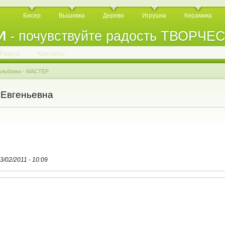
Бисер
Вышивка
Дерево
Игрушка
Керамика
И
- почувствуйте радость ТВОРЧЕ
.
.
.
.
.
.
.
.
.
.
.
Радуга
Контакты
Альбомы - МАСТЕР
Евгеньевна
13/02/2011 - 10:09