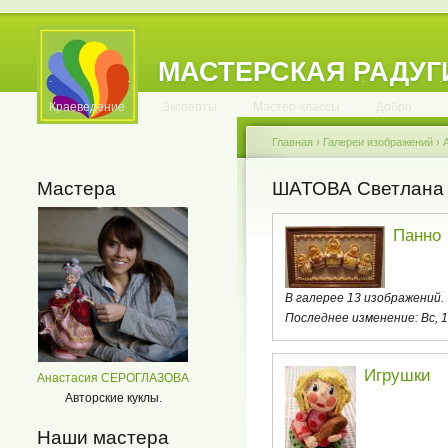
МАСТЕРСКАЯ РАДУГ
.
.
.
.
.
.
.
.
.
.
.
Краеведение
Эксперты
Мастер-классы
Добро
Главная
›
Галереи изображений
›
Мастера
ШАТОВА Светлана 
Панно
В галерее 13 изображений.
Последнее изменение:
Вс, 
Игрушки
Анастасия СЕРОГЛАЗОВА
Авторские куклы.
Наши мастера