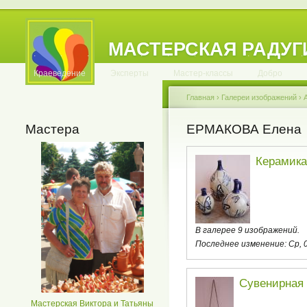
МАСТЕРСКАЯ РАДУГ
.
.
.
.
.
.
.
.
.
.
.
Краеведение
Эксперты
Мастер-классы
Добро
Главная
›
Галереи изображений
›
Мастера
ЕРМАКОВА Елена
Керамика
В галерее 9 изображений.
Последнее изменение:
Ср, 
Сувенирная 
Мастерская Виктора и Татьяны