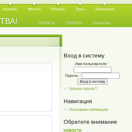
Кружево
Металл
Роспись
Ткань
Украшения
СТВА!
.
.
.
ПРОЕКТЫ
ГАЛЕРЕИ
Промыслы
Вход в систему
Имя пользователя:
*
Пароль:
*
Забыли пароль?
Навигация
Последние публикации
Обратите внимание
НОВОСТИ