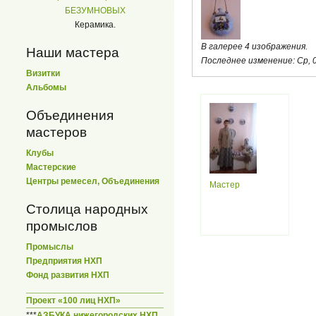
БЕЗУМНОВЫХ
Керамика.
В галерее 4 изображения.
Наши мастера
Последнее изменение:
Ср, 
Визитки
Альбомы
Объединения
мастеров
Клубы
Мастерские
Центры ремесел, Объединения
Мастер
Столица народных
промыслов
Промыслы
Предприятия НХП
Фонд развития НХП
Проект «100 лиц НХП»
***
АЗБУКА нижегородских НХП