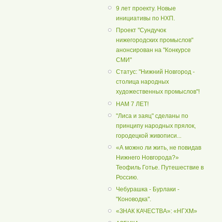
9 лет проекту. Новые
инициативы по НХП.
Проект "Сундучок
нижегородских промыслов"
анонсирован на "Конкурсе
СМИ"
Статус: "Нижний Новгород -
столица народных
художественных промыслов"!
НАМ 7 ЛЕТ!
"Лиса и заяц" сделаны по
принципу народных прялок,
городецкой живописи...
«А можно ли жить, не повидав
Нижнего Новгорода?»
Теофиль Готье. Путешествие в
Россию.
Чебурашка - Бурлаки -
"Коноводка".
«ЗНАК КАЧЕСТВА»: «НГХМ»