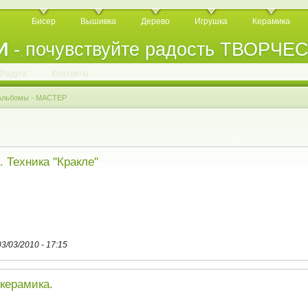
Бисер
Вышивка
Дерево
Игрушка
Керамика
И
- почувствуйте радость ТВОРЧЕ
.
.
.
.
.
.
.
.
.
.
.
Радуга
Контакты
Альбомы - МАСТЕР
. Техника "Кракле"
03/03/2010 - 17:15
керамика.