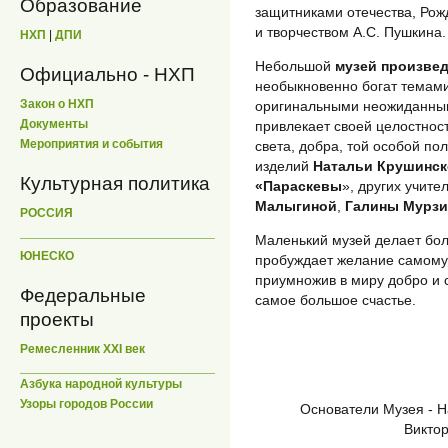
Образование
защитниками отечества, Рож
и творчеством А.С. Пушкина.
НХП
|
ДПИ
Небольшой
музей произвед
Официально - НХП
необыкновенно богат темами
Закон о НХП
оригинальными неожиданным
Документы
привлекает своей целостнос
Мероприятия и события
света, добра, той особой по
изделий
Натальи Крушинс
Культурная политика
«Параскевы
», других учите
Малыгиной
,
Галины Мурз
РОССИЯ
Маленький музей делает бол
ЮНЕСКО
пробуждает желание самому в
приумножив в миру добро и с
Федеральные
самое большое счастье.
проекты
Ремесленник XXI век
Азбука народной культуры
Узоры городов России
Основатели Музея - 
Викто