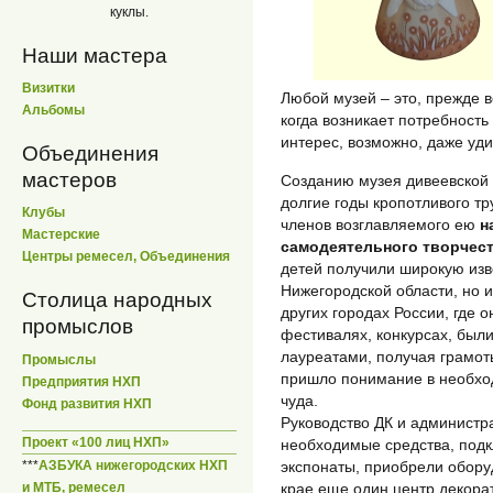
куклы.
Наши мастера
Визитки
Любой музей – это, прежде в
Альбомы
когда возникает потребность 
интерес, возможно, даже уди
Объединения
мастеров
Созданию музея дивеевской
долгие годы кропотливого т
Клубы
членов возглавляемого ею
н
Мастерские
самодеятельного творчес
Центры ремесел, Объединения
детей получили широкую изве
Нижегородской области, но и
Столица народных
других городах России, где 
промыслов
фестивалях, конкурсах, был
лауреатами, получая грамот
Промыслы
пришло понимание в необход
Предприятия НХП
чуда.
Фонд развития НХП
Руководство ДК и админист
Проект «100 лиц НХП»
необходимые средства, подк
экспонаты, приобрели обору
***
АЗБУКА нижегородских НХП
крае еще один центр декора
и МТБ, ремесел