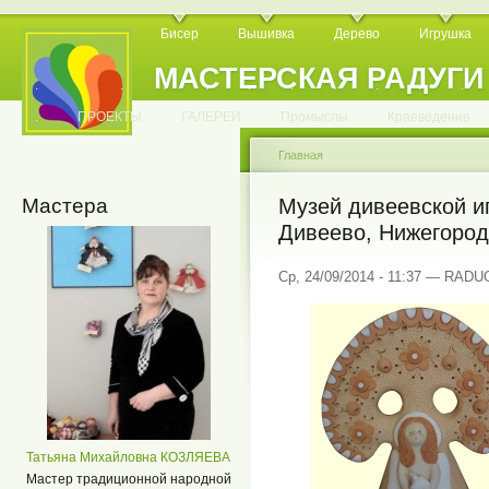
Бисер
Вышивка
Дерево
Игрушка
МАСТЕРСКАЯ РАДУГИ
.
.
.
.
.
.
.
.
.
.
.
.
ПРОЕКТЫ
ГАЛЕРЕИ
Промыслы
Краеведение
Главная
Мастера
Музей дивеевской иг
Дивеево, Нижегород
Ср, 24/09/2014 - 11:37 — RAD
Татьяна Михайловна КОЗЛЯЕВА
Мастер традиционной народной