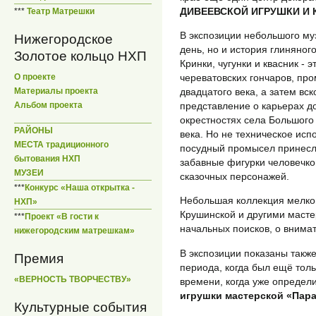
ДИВЕЕВСКОЙ ИГРУШКИ И 
***
Театр Матрешки
В экспозиции небольшого му
Нижегородское
день, но и история глиняног
Золотое кольцо НХП
Кринки, чугунки и квасник - 
череватовских гончаров, пр
О проекте
двадцатого века, а затем в
Материалы проекта
представление о карьерах д
Альбом проекта
окрестностях села Большого
РАЙОНЫ
века. Но не техническое исп
МЕСТА традиционного
посудный промысел принесл
бытования НХП
забавные фигурки человечков
МУЗЕИ
сказочных персонажей.
***
Конкурс «Наша открытка -
Небольшая коллекция мелкой
НХП»
Крушинской и другими масте
***
Проект «В гости к
начальных поисков, о внима
нижегородским матрешкам»
В экспозиции показаны также
Премия
периода, когда был ещё толь
«ВЕРНОСТЬ ТВОРЧЕСТВУ»
времени, когда уже определ
игрушки мастерской «Пар
Культурные события