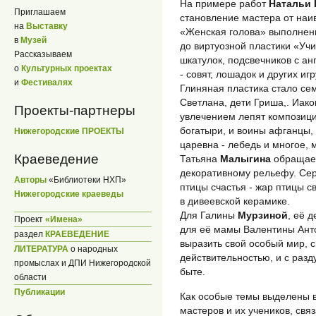
На примере работ
Натальи
Приглашаем
становление мастера от наи
на
Выставку
«Женская голова» выполнен
в
Музей
до виртуозной пластики «Уч
Рассказываем
шкатулок, подсвечников с ан
о
Культурных проектах
- совят, лошадок и других иг
и
Фестивалях
Глиняная пластика стало с
Светлана, дети Гриша,. Иак
Проекты-партнеры
увлечением лепят композици
богатыри, и воины афганцы,
Нижегородские ПРОЕКТЫ
царевна - лебедь и многое, 
Краеведение
Татьяна
Малыгина
обращаетс
декоративному рельефу. Сер
Авторы
«Библиотеки НХП»
птицы счастья - жар птицы 
Нижегородские краеведы
в дивеевской керамике.
Для Галины
Мурзиной
, её 
Проект
«Имена»
для её мамы Валентины Ант
раздел
КРАЕВЕДЕНИЕ
выразить свой особый мир, 
ЛИТЕРАТУРА
о народных
действительностью, и с раз
промыслах и ДПИ Нижегородской
быте.
области
Публикации
Как особые темы выделены в
мастеров и их учеников, свя