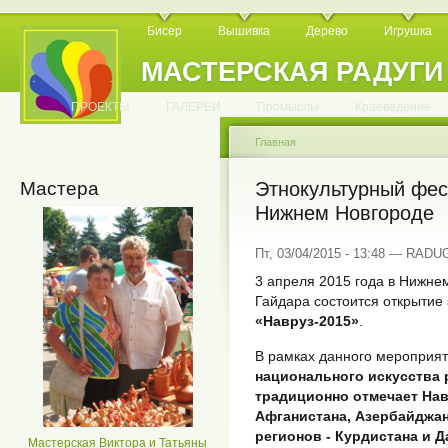
Бисер
Вышивка
Дерево
Игрушка
МАСТЕРСКАЯ РАДУГИ
.
.
.
.
.
.
.
.
.
.
.
.
ПРОЕКТЫ
ГАЛЕРЕИ
Промыслы
Краеведение
Главная
Мастера
Этнокультурный фес
Нижнем Новгороде
Пт, 03/04/2015 - 13:48 — RADU
3 апреля 2015 года в Нижнем
Гайдара состоится открытие
«Навруз-2015»
.
В рамках данного мероприят
национального искусства 
традиционно отмечает Навр
Афганистана, Азербайджан
регионов - Курдистана и Д
Мастерская Виктора и Татьяны