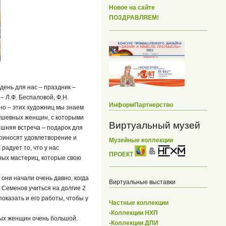
Новое на сайте
ПОЗДРАВЛЯЕМ!
ень для нас – праздник –
 Л.Ф. Беспаловой, Ф.Н.
ИнформПартнерство
тно – этих художниц мы знаем
душевных женщин, с которыми
Виртуальный музей
яшняя встреча – подарок для
 приносят удовлетворение и
Музейные коллекции
радует то, что у нас
ПРОЕКТ
ных мастериц, которые свою
они начали очень давно, когда
Виртуальные выставки
г. Семенов учиться на долгие 2
показать и его работы, чтобы у
Частные коллекции
-
Коллекции НХП
ных женщин очень большой.
-
Коллекции ДПИ