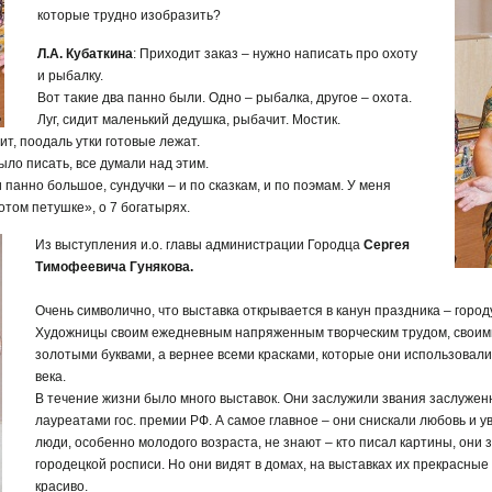
которые трудно изобразить?
Л.А. Кубаткина
: Приходит заказ – нужно написать про охоту
и рыбалку.
Вот такие два панно были. Одно – рыбалка, другое – охота.
Луг, сидит маленький дедушка, рыбачит. Мостик.
рит, поодаль утки готовые лежат.
ыло писать, все думали над этим.
панно большое, сундучки – и по сказкам, и по поэмам. У меня
отом петушке», о 7 богатырях.
Из выступления и.о. главы администрации Городца
Сергея
Тимофеевича Гунякова.
Очень символично, что выставка открывается в канун праздника – город
Художницы своим ежедневным напряженным творческим трудом, своими
золотыми буквами, а вернее всеми красками, которые они использовали
века.
В течение жизни было много выставок. Они заслужили звания заслужен
лауреатами гос. премии РФ. А самое главное – они снискали любовь и 
люди, особенно молодого возраста, не знают – кто писал картины, они 
городецкой росписи. Но они видят в домах, на выставках их прекрасные 
красиво.