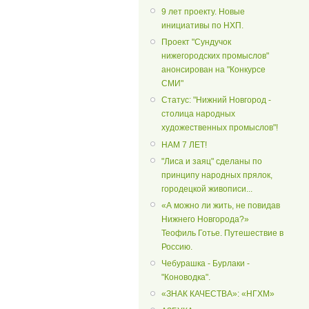
9 лет проекту. Новые
инициативы по НХП.
Проект "Сундучок
нижегородских промыслов"
анонсирован на "Конкурсе
СМИ"
Статус: "Нижний Новгород -
столица народных
художественных промыслов"!
НАМ 7 ЛЕТ!
"Лиса и заяц" сделаны по
принципу народных прялок,
городецкой живописи...
«А можно ли жить, не повидав
Нижнего Новгорода?»
Теофиль Готье. Путешествие в
Россию.
Чебурашка - Бурлаки -
"Коноводка".
«ЗНАК КАЧЕСТВА»: «НГХМ»