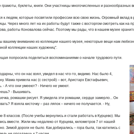
 грамоты, буклеты, книги. Они участницы многочисленных и разнообразных вы
я к людям, которые посвятили профессии всю свою жизнь. Огромный вклад в
цы. Через много лет на их работы будут также с восторгом смотреть как на
ва, работы Коновалова сейчас. Поэтому мы рады, что в нашем музее хранитс
ы вашему вниманию из коллекции нашего музея, некоторые вещи нам любез
чной коллекции наших художниц".
ущая попросила поделиться воспоминаниями о начале трудового пути.
дарны, что он нас взял, увидел в нас что-то, видимо. Нас было 4,
ну. Мама привела нас (с сестрой) – вот, Аристарх Евстафьевич,
. - А что они умееют? - Ничего не умеют.
еешь? - Вышивать.
шечка, ромашки рисует. Я увидела эти ромашки, сердце замерло... Он
ть? Я взяла кисточку – раз ляпок – ничего не получается. - Ну,
е 8 классов. (После учебы вернулись и стали работать в Курцево). Мы
ились вместе. Жили мы недалеко от Курцева, километров 7 от нашей
о. Зимой дороги не было. Как добирались – гора была, так катились с
 ведь не опоздаешь к 7 часам.