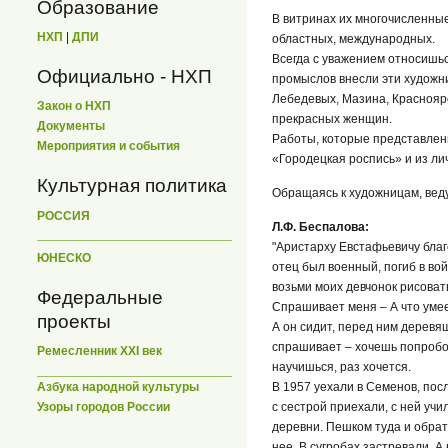
Образование
В витринах их многочисленные
НХП
|
ДПИ
областных, международных.
Всегда с уважением относишьс
Официально - НХП
промыслов внесли эти художни
Лебедевых, Мазина, Краснояро
Закон о НХП
прекрасных женщин.
Документы
Работы, которые представлен
Мероприятия и события
«Городецкая роспись» и из ли
Культурная политика
Обращаясь к художницам, вед
РОССИЯ
Л.Ф. Беспалова:
"Аристарху Евстафьевичу благо
ЮНЕСКО
отец был военный, погиб в вой
возьми моих девчонок рисовать
Федеральные
Спрашивает меня – А что уме
проекты
А он сидит, перед ним деревя
спрашивает – хочешь попробова
Ремесленник XXI век
научишься, раз хочется.
Азбука народной культуры
В 1957 уехали в Семенов, посл
Узоры городов России
с сестрой приехали, с ней уч
деревни. Пешком туда и обратн
нее. В сугробах застревали. А