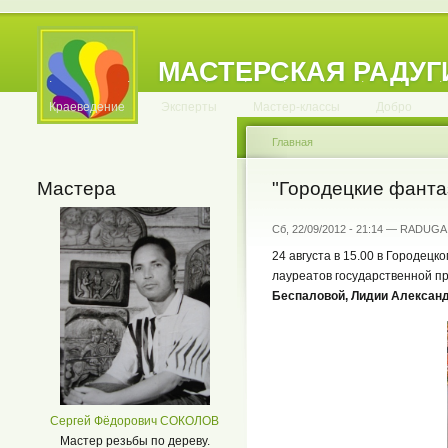
МАСТЕРСКАЯ РАДУГ
.
.
.
.
.
.
.
.
.
.
.
Краеведение
Эксперты
Мастер-классы
Добро
Главная
Мастера
"Городецкие фантаз
Сб, 22/09/2012 - 21:14 — RADUGA
24 августа в 15.00 в Городец
лауреатов государственной п
Беспаловой, Лидии Алексан
Сергей Фёдорович СОКОЛОВ
Мастер резьбы по дереву.