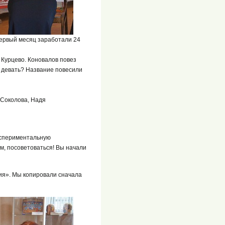
 первый месяц заработали 24
в Курцево. Коновалов повез
а девать? Название повесили
 Соколова, Надя
кспериментальную
ем, посоветоваться! Вы начали
ия». Мы копировали сначала