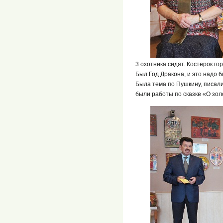
3 охотника сидят. Костерок го
Был Год Дракона, и это надо б
Была тема по Пушкину, писали 
были работы по сказке «О зол