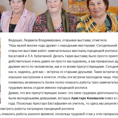
Ведущая, Людмила Владимировна, открывая выставку, отметила
"Наш музей многие годы дружит с народными мастерами. Сегодняшний д
открытие выставки работ замечательных мастериц городецкой росписи –
Касатовой и Л.А. Кубаткиной. Делать такую выставку было просто прия
действительно очень давно не просто как художниц, а как прекрасных 
дружим чисто по-человечески, как и со всеми присутствующими. Сегодн
нас и, надеюсь, для вас – встреча со старыми друзьями. Такие встречи
хорошее настроение и хочется, чтобы эти встречи проходили чаще. Нас 
появилась возможность более полно показать работы трех замечатель
трудовую жизнь отдали именно городецкой росписи.
Думаю, что все присутствующие знают, что свою трудовую деятельность 
были молоденькими девушками, которых
Аристарх Коновалов
повез в 
года. Поскольку Аристарх Евстафьевич их учитель, то здесь мы решили 
осмотреть работы патриарха городецкой росписи.
ь показать работы разного времени, поскольку трудовой стаж у этих прекрас