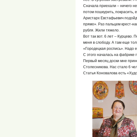
Сначала приехали – ничего не
потом пошкурить, покрасить, 
Аристарх Евстафьевич подойдет
прямо». Раз пальцем крест-на
рубля. Жили тяжело.
Вот так вот. 6 лет – Курцево.
меня в слободу. А там еще то
«Городецкая роспись». Надо е
С этого началась на фабрике 
Первый месяц доски мне прине
Столесникова. Нас стало 6 чел
Статья Коновалова есть «Худо