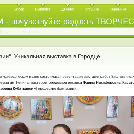
Бисер
Вышивка
Дерево
Игрушка
Керамика
И
- почувствуйте радость ТВОРЧЕ
.
.
.
.
.
.
.
.
.
.
.
Радуга
Контакты
ии". Уникальная выставка в Городце.
ком краеведческом музее состоялась презентация выставки работ Заслуженных
ремии им. Репина, мастеров городецкой росписи
Фаины Никифоровны Касато
дровны Кубаткиной
«Городецкие фантазии».