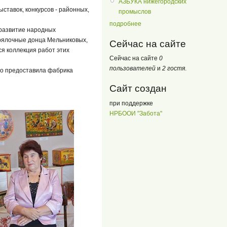
АЗБУКА нижегородских
ставок, конкурсов - районных,
промыслов
подробнее
 развитие народных
 прялочные донца Мельниковых,
Сейчас на сайте
я коллекция работ этих
Сейчас на сайте
0
пользователей
и
2 гостя
.
но предоставила фабрика
Сайт создан
при поддержке
НРБООИ "Забота"