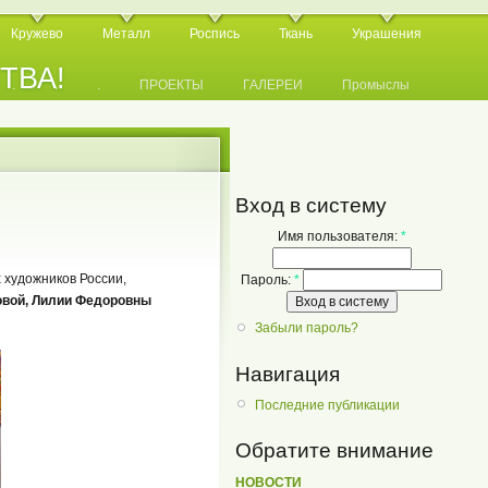
Кружево
Металл
Роспись
Ткань
Украшения
СТВА!
.
.
.
ПРОЕКТЫ
ГАЛЕРЕИ
Промыслы
Вход в систему
Имя пользователя:
*
 художников России,
Пароль:
*
вой, Лилии Федоровны
Забыли пароль?
Навигация
Последние публикации
Обратите внимание
НОВОСТИ