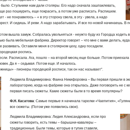
 было. Стульчики нам дали столяры. Его надо сначала зашпаклевать,
еще раз пошкурить, еще покрасить, а потом уже расписать. Распишем.
 - не понравилось – « в эту сторону свела, в эту - увела, а надо
крест. И сидишь. И реви. А надо зарабатывать. И все по-новой начинаешь. В
 Потом вышла замуж. Собралась увольняться - неужто буду из Городца ходить 
лько была мебельная фабрика. Директор говорит – что мне с вами делать, куд
е развивать. Оставили меня в столярном цеху, одну посадили.
городецкая роспись.
сли. Расписала. Ага, пошло – на второй месяц еще больше. Потом приехала
овек. Да я – седьмая. Потом еще. И началось.
жницы» - пионеры городецкой росписи, так он нас называет".
Людмила Владимировна: Фаина Никифоровна – Вы первая пришли в э
лабораторию, когда на фабрике она открылась. Даже поговорить не с к
первая писать сюжеты. Какие сюжеты были в то время популярны?
Ф.Н. Касатова
: Самые первые я начинала тарелки «Чаепития», «Гулян
все сюжеты. (Потом уже появились свои).
Людмила Владимировна: Лидия Александровна, если про
сюжеты говорить, есть темы – барышни-кавалеры –
традиционные. Были темы, которые в тупик ставили,