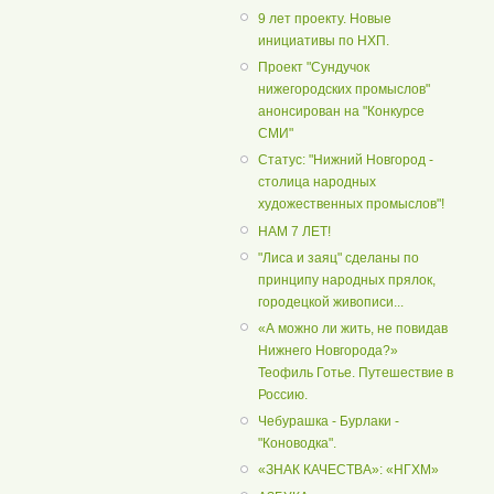
9 лет проекту. Новые
инициативы по НХП.
Проект "Сундучок
нижегородских промыслов"
анонсирован на "Конкурсе
СМИ"
Статус: "Нижний Новгород -
столица народных
художественных промыслов"!
НАМ 7 ЛЕТ!
"Лиса и заяц" сделаны по
принципу народных прялок,
городецкой живописи...
«А можно ли жить, не повидав
Нижнего Новгорода?»
Теофиль Готье. Путешествие в
Россию.
Чебурашка - Бурлаки -
"Коноводка".
«ЗНАК КАЧЕСТВА»: «НГХМ»