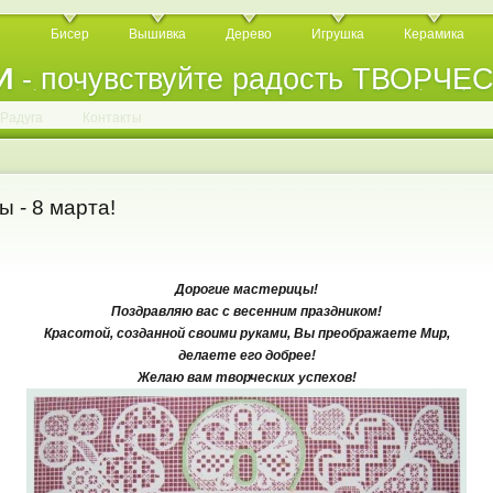
Бисер
Вышивка
Дерево
Игрушка
Керамика
И
- почувствуйте радость ТВОРЧЕ
.
.
.
.
.
.
.
.
.
.
.
Радуга
Контакты
 - 8 марта!
Дорогие мастерицы!
Поздравляю вас с весенним праздником!
Красотой, созданной своими руками, Вы преображаете Мир,
делаете его добрее!
Желаю вам творческих успехов!