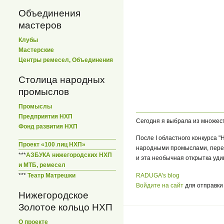
Объединения
мастеров
Клубы
Мастерские
Центры ремесел, Объединения
Столица народных
промыслов
Промыслы
Предприятия НХП
Сегодня я выбрала из множест
Фонд развития НХП
После I областного конкурса 
Проект «100 лиц НХП»
народными промыслами, переш
***
АЗБУКА нижегородских НХП
и эта необычная открытка уд
и МТБ, ремесел
RADUGA's blog
***
Театр Матрешки
Войдите на сайт
для отправки
Нижегородское
Золотое кольцо НХП
О проекте