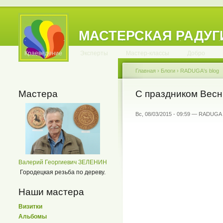
МАСТЕРСКАЯ РАДУГ
.
.
.
.
.
.
.
.
.
.
.
Краеведение
Эксперты
Мастер-классы
Добро
Главная
›
Блоги
›
RADUGA's blog
Мастера
С праздником Весны
Вс, 08/03/2015 - 09:59 — RADUGA
Валерий Георгиевич ЗЕЛЕНИН
Городецкая резьба по дереву.
Наши мастера
Визитки
Альбомы