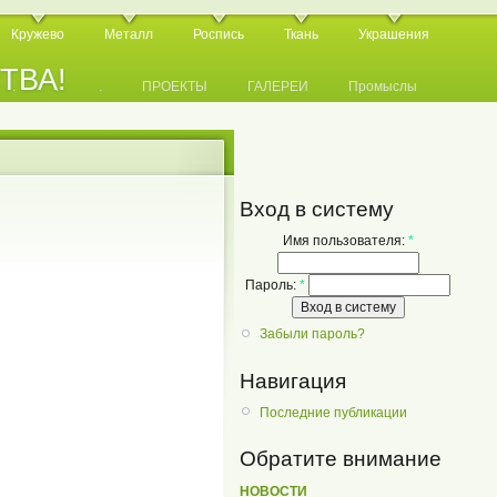
Кружево
Металл
Роспись
Ткань
Украшения
СТВА!
.
.
.
ПРОЕКТЫ
ГАЛЕРЕИ
Промыслы
Вход в систему
Имя пользователя:
*
Пароль:
*
Забыли пароль?
Навигация
Последние публикации
Обратите внимание
НОВОСТИ