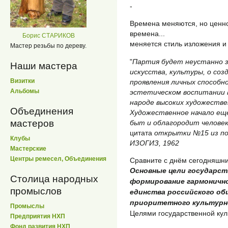
-
Времена меняются, но ценно
времена...
Борис СТАРИКОВ
меняется стиль изложения и
Мастер резьбы по дереву.
"
Партия будет неустанно 
Наши мастера
искусства, культуры, о соз
Визитки
проявления личных способн
Альбомы
эстетическом воспитании 
народе высоких художестве
Объединения
Художественное начало ещ
мастеров
быт и облагородит человек
цитата
открытки №15 из по
Клубы
ИЗОГИЗ, 1962
Мастерские
Центры ремесел, Объединения
Сравните с днём сегодняшн
Основные цели государст
Столица народных
формирование гармонично
промыслов
единства российского о
приоритетного культурно
Промыслы
Целями государственной кул
Предприятия НХП
Фонд развития НХП