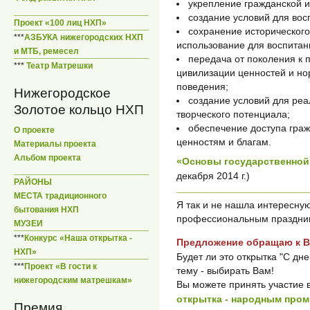
укрепление гражданской и
создание условий для вос
Проект «100 лиц НХП»
сохранение исторического 
***
АЗБУКА нижегородских НХП
использование для воспитан
и МТБ, ремесел
передача от поколения к
***
Театр Матрешки
цивилизации ценностей и но
поведения;
Нижегородское
создание условий для ре
Золотое кольцо НХП
творческого потенциала;
обеспечение доступа гра
О проекте
ценностям и благам.
Материалы проекта
Альбом проекта
«Основы государственной
декабря 2014 г.)
РАЙОНЫ
МЕСТА традиционного
Я так и не нашла интересну
бытования НХП
профессиональным праздник
МУЗЕИ
***
Конкурс «Наша открытка -
Предложение обращаю к Ва
НХП»
Будет ли это открытка "С дн
***
Проект «В гости к
тему - выбирать Вам!
нижегородским матрешкам»
Вы можете принять участие 
открытка - народным про
Премия