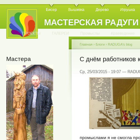
Бисер
Вышивка
Дерево
Игрушка
МАСТЕРСКАЯ РАДУГИ
.
.
.
.
.
.
.
.
.
.
.
.
ПРОЕКТЫ
ГАЛЕРЕИ
Промыслы
Краеведение
Главная
›
Блоги
›
RADUGA's blog
Мастера
С днём работников 
Ср, 25/03/2015 - 19:07 — RAD
промыслами я не смогла про