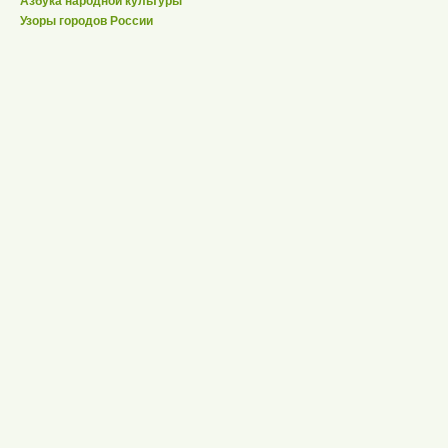
Азбука народной культуры
Узоры городов России