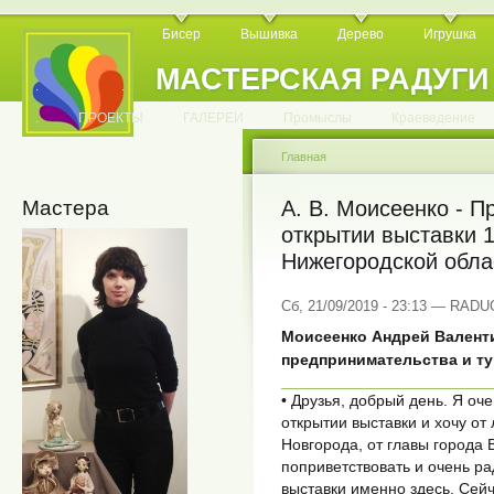
Бисер
Вышивка
Дерево
Игрушка
МАСТЕРСКАЯ РАДУГИ
.
.
.
.
.
.
.
.
.
.
.
.
ПРОЕКТЫ
ГАЛЕРЕИ
Промыслы
Краеведение
Главная
Мастера
А. В. Моисеенко - П
открытии выставки
Нижегородской обла
Сб, 21/09/2019 - 23:13 — RAD
Моисеенко Андрей Валент
предпринимательства и т
• Друзья, добрый день. Я оч
открытии выставки и хочу о
Новгорода, от главы города
поприветствовать и очень р
выставки именно здесь. Сей