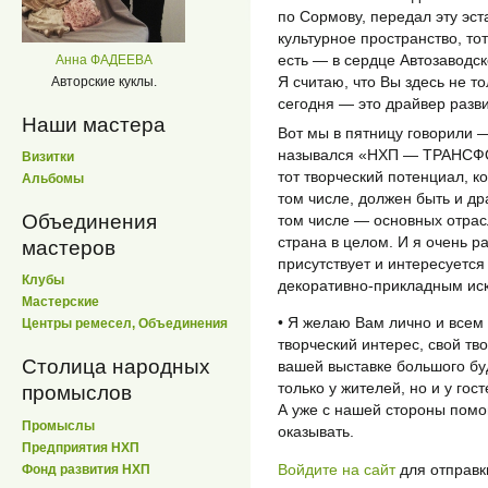
по Сормову, передал эту эст
культурное пространство, то
есть — в сердце Автозаводск
Анна ФАДЕЕВА
Я считаю, что Вы здесь не то
Авторские куклы.
сегодня — это драйвер разви
Наши мастера
Вот мы в пятницу говорили
назывался «НХП — ТРАНСФО
Визитки
тот творческий потенциал, ко
Альбомы
том числе, должен быть и др
Объединения
том числе — основных отрасл
страна в целом. И я очень р
мастеров
присутствует и интересуетс
Клубы
декоративно-прикладным иск
Мастерские
• Я желаю Вам лично и всем
Центры ремесел, Объединения
творческий интерес, свой тв
Столица народных
вашей выставке большого бу
только у жителей, но и у гост
промыслов
А уже с нашей стороны помо
Промыслы
оказывать.
Предприятия НХП
Войдите на сайт
для отправк
Фонд развития НХП