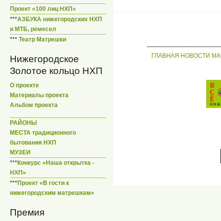
Проект «100 лиц НХП»
***
АЗБУКА нижегородских НХП
и МТБ, ремесел
_____________
***
Театр Матрешки
ГЛАВНАЯ
НОВОСТИ
МА
Нижегородское
Золотое кольцо НХП
О проекте
Материалы проекта
Альбом проекта
РАЙОНЫ
МЕСТА традиционного
бытования НХП
МУЗЕИ
***
Конкурс «Наша открытка -
НХП»
***
Проект «В гости к
нижегородским матрешкам»
Премия