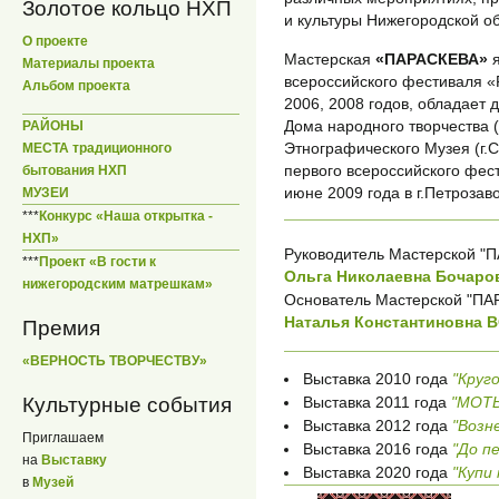
Золотое кольцо НХП
и культуры Нижегородской об
О проекте
Мастерская
«ПАРАСКЕВА»
я
Материалы проекта
всероссийского фестиваля «
Альбом проекта
2006, 2008 годов, обладает
Дома народного творчества (
РАЙОНЫ
Этнографического Музея (г.С
МЕСТА традиционного
первого всероссийского фест
бытования НХП
июне 2009 года в г.Петрозав
МУЗЕИ
***
Конкурс «Наша открытка -
НХП»
Руководитель Мастерской "
***
Проект «В гости к
Ольга Николаевна Бочаро
нижегородским матрешкам»
Основатель Мастерской "П
Наталья Константиновна
Премия
«ВЕРНОСТЬ ТВОРЧЕСТВУ»
Выставка 2010 года
"Круг
Культурные события
Выставка 2011 года
"МОТ
Выставка 2012 года
"Возн
Приглашаем
Выставка 2016 года
"До пе
на
Выставку
Выставка 2020 года
"Купи
в
Музей