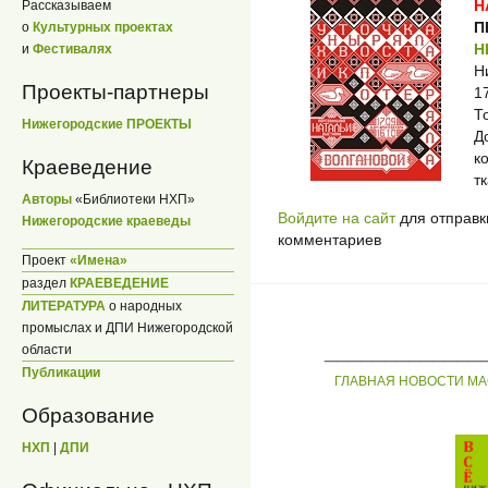
Н
Рассказываем
П
о
Культурных проектах
Н
и
Фестивалях
Н
Проекты-партнеры
1
Т
Нижегородские ПРОЕКТЫ
Д
к
Краеведение
т
Авторы
«Библиотеки НХП»
Войдите на сайт
для отправк
Нижегородские краеведы
комментариев
Проект
«Имена»
раздел
КРАЕВЕДЕНИЕ
ЛИТЕРАТУРА
о народных
промыслах и ДПИ Нижегородской
_____________
области
Публикации
ГЛАВНАЯ
НОВОСТИ
МА
Образование
НХП
|
ДПИ