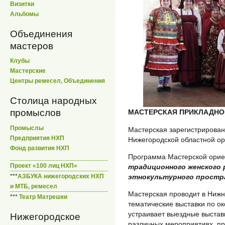
Визитки
Альбомы
Объединения
мастеров
Клубы
Мастерские
Центры ремесел, Объединения
Столица народных
промыслов
МАСТЕРСКАЯ ПРИКЛАДНО
Промыслы
Мастерская зарегистрирован
Предприятия НХП
Нижегородской областной ор
Фонд развития НХП
Программа Мастерской орие
Проект «100 лиц НХП»
традиционного женского 
***
АЗБУКА нижегородских НХП
этнокультурного простра
и МТБ, ремесел
Мастерская проводит в Ниж
***
Театр Матрешки
тематические выставки по ок
устраивает выездные выставк
Нижегородское
различных мероприятиях, п