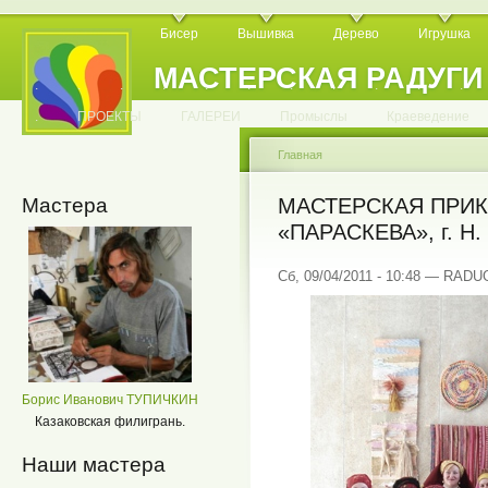
Бисер
Вышивка
Дерево
Игрушка
МАСТЕРСКАЯ РАДУГИ
.
.
.
.
.
.
.
.
.
.
.
.
ПРОЕКТЫ
ГАЛЕРЕИ
Промыслы
Краеведение
Главная
Мастера
МАСТЕРСКАЯ ПРИ
«ПАРАСКЕВА», г. Н
Сб, 09/04/2011 - 10:48 — RAD
Борис Иванович ТУПИЧКИН
Казаковская филигрань.
Наши мастера