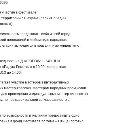
86595
 участия в фестивале:
 территории г. Шахунья (парк «Победы»
окзала).
зможность представить себя и свой город
еской делегацией в любом виде народного
елегаций включается в праздничную концертную
празднования Дня ГОРОДА ШАХУНЬИ
 «Радуга Ремёсел» в 10.00. Концертная
0.3 до 14.00.
агает участие мастеров в интерактивных
х мастер-классах). Мастерам народных промыслов
 для проведения индивидуальных мастер-классов по
у, по предварительной согласованности с
я по возможности и желанию предоставить одно
ления в фонд Фестиваля по теме – Птица (логотип
.