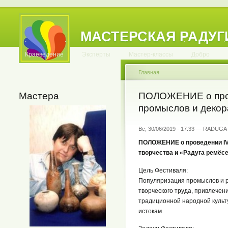
МАСТЕРСКАЯ РАДУГ
.
.
.
.
.
.
.
.
.
.
.
Краеведение
Эксперты
Мастер-классы
Добро
Главная
Мастера
ПОЛОЖЕНИЕ о пров
промыслов и декор
Вс, 30/06/2019 - 17:33 — RADUGA
ПОЛОЖЕНИЕ о проведении IV
творчества и «Радуга ремёс
Цель Фестиваля:
Популяризация промыслов и р
творческого труда, привлечен
традиционной народной культ
истокам.