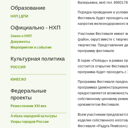
Валерьевна, моб.тел. 896017
Образование
Порядок проведения и условия
НХП
|
ДПИ
Фестиваль будет проходить на
напротив железнодорожного в
Официально - НХП
Участники Фестиваля имеют во
Закон о НХП
(район, округ) вместе с творч
Документы
творчества. Представление д
Мероприятия и события
программу фестиваля.
Культурная политика
В парке «Победы» в рамках 
состоится открытие Фестиваля
РОССИЯ
программа будет проходить с 1
ЮНЕСКО
Программа Фестиваля предпол
программах (демонстрационны
Федеральные
предоставляется возможность
проекты
собственному ценовому режим
оргкомитетом Фестиваля.
Ремесленник XXI век
Всем участникам предлагаетс
Азбука народной культуры
изделие собственного изготов
Узоры городов России
Фестиваля «Радуга Ремёсел»)