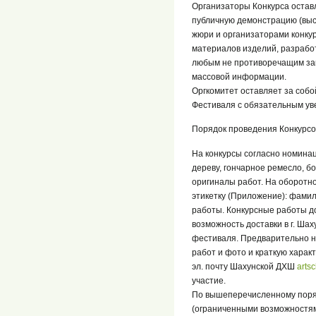
Организаторы Конкурса остав
публичную демонстрацию (выс
жюри и организаторами конкур
материалов изделий, разрабо
любым не противоречащим зак
массовой информации.
Оргкомитет оставляет за собо
Фестиваля с обязательным ув
Порядок проведения Конкурсо
На конкурсы согласно номинаци
дереву, гончарное ремесло, б
оригиналы работ. На оборотн
этикетку (Приложение): фамил
работы. Конкурсные работы до
возможность доставки в г. Шах
фестиваля. Предварительно 
работ и фото и краткую харак
эл. почту Шахунской ДХШ
arts
участие.
По вышеперечисленному поряд
(ограниченными возможностям