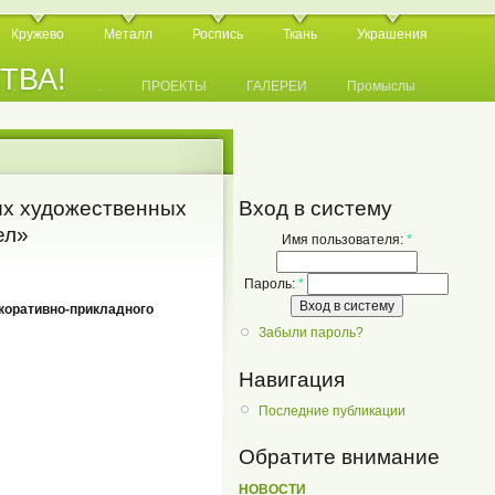
Кружево
Металл
Роспись
Ткань
Украшения
СТВА!
.
.
.
ПРОЕКТЫ
ГАЛЕРЕИ
Промыслы
х художественных
Вход в систему
ел»
Имя пользователя:
*
Пароль:
*
коративно-прикладного
Забыли пароль?
Навигация
Последние публикации
Обратите внимание
НОВОСТИ