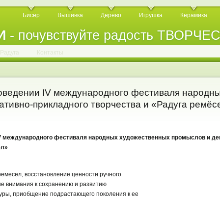
Бисер
Вышивка
Дерево
Игрушка
Керамика
И
- почувствуйте радость ТВОРЧЕ
.
.
.
.
.
.
.
.
.
.
.
Радуга
Контакты
едении IV международного фестиваля народны
ативно-прикладного творчества и «Радуга ремёс
 международного фестиваля народных художественных промыслов и де
ел»
емесел, восстановление ценности ручного
ие внимания к сохранению и развитию
уры, приобщение подрастающего поколения к ее