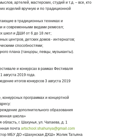
слов, артелей, мастерских, студий и т.д. – все, кто
оих изделий вручную и по традиционной
отающие в традиционных техниках и
 и современными видами ремесел;
 школ и ДШИ от 6 до 18 лет;
ных центров, детских домов - интернатов;
рческими способностями;
дного плана (танцоры, певцы, музыканты).
Фестивале и конкурсах в рамках Фестиваля
1 августа 2019 года.
едение итогов конкурсов 3 августа 2019
е, конкурсных программах и концертной
дресу:
реждение дополнительного образования
венная школа»
область, г. Шахунья, ул. Чапаева, д. 1
ронная почта
artschool.shahunya@gmail.com
ктор МБУ ДО «Шахунская ДХШ» Жолик Татьяна