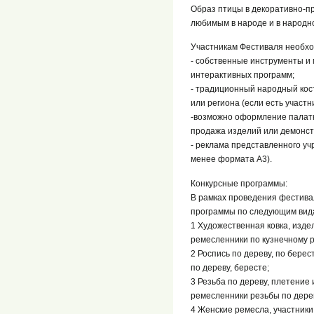
Образ птицы в декоративно-п
любимым в народе и в народн
Участникам Фестиваля необхо
- собственные инструменты и
интерактивных программ;
- традиционный народный кост
или региона (если есть участни
-возможно оформление палатк
продажа изделий или демонст
- реклама представленного учр
менее формата А3).
Конкурсные программы:
В рамках проведения фестива
программы по следующим вид
1 Художественная ковка, изде
ремесленники по кузнечному р
2 Роспись по дереву, по бере
по дереву, бересте;
3 Резьба по дереву, плетение
ремесленники резьбы по дереву
4 Женские ремесла, участники