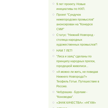
9 лет проекту. Новые
инициативы по НХП.
Проект "Сундучок
нижегородских промыслов"
анонсирован на "Конкурсе
СМИ"
Статус: "Нижний Новгород -
столица народных
художественных промыслов"!
НАМ 7 ЛЕТ!
"Лиса и заяц" сделаны по
принципу народных прялок,
городецкой живописи...
«А можно ли жить, не повидав
Нижнего Новгорода?»
Теофиль Готье. Путешествие в
Россию.
Чебурашка - Бурлаки -
"Коноводка".
«ЗНАК КАЧЕСТВА»: «НГХМ»