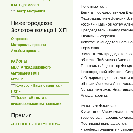
и МТБ, ремесел
Почетные гости
***
Театр Матрешки
Депутат Государственной Дум
Федерации, член фракции Все
Нижегородское
Россия» - Кавинов Артём Алек
Золотое кольцо НХП
Председатель Законодательно
Евгений Викторович.
О проекте
Депутат Законодательного Со
Материалы проекта
Борисович.
Альбом проекта
Заместитель Председателя З
области - Табачников Алексан
РАЙОНЫ
Генеральный директор Фонда
МЕСТА традиционного
Нижегородской области – Сми
бытования НХП
И.О. директор департамента 
МУЗЕИ
области Морозова Алла Алекс
***
Конкурс «Наша открытка -
Министр культуры Нижегородс
НХП»
Александровна.
***
Проект «В гости к
нижегородским матрешкам»
Участники Фестиваля:
К участию в IV международно
Премия
творчества и народных худож
Фестиваль) приглашаются:
«ВЕРНОСТЬ ТВОРЧЕСТВУ»
- профессиональные и самоде