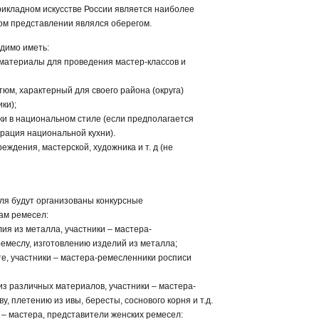
рикладном искусстве России является наиболее
ом представлении являлся оберегом.
димо иметь:
 материалы для проведения мастер-классов и
юм, характерный для своего района (округа)
ки);
и в национальном стиле (если предполагается
рация национальной кухни).
еждения, мастерской, художника и т. д (не
ля будут организованы конкурсные
ам ремесел:
лия из металла, участники – мастера-
емеслу, изготовлению изделий из металла;
сте, участники – мастера-ремесленники росписи
 из различных материалов, участники – мастера-
, плетению из ивы, бересты, соснового корня и т.д.
 – мастера, представители женских ремесел: