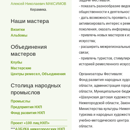
Задачи Фестиваля:
Алексей Николаевич МАКСИМОВ
- показать разнообразие видо
Керамика.
общественности к деятельнос
- дать возможность проявить 
Наши мастера
активизировать интерес к рем
поколения, оказать информац
Визитки
- привлечь новых мастеров к 
Альбомы
искусства;
Объединения
- расширить межрегиональные
связи;
мастеров
- привлечь туристов, стимулиро
Клубы
историей ремесленного искусс
Мастерские
Организаторы Фестиваля:
Центры ремесел, Объединения
Фонд развития народных худ
Столица народных
области, администрация город
области, Муниципальное бюд
промыслов
«Шахунская детская художест
Промыслы
Нижегородской области, Зако
Предприятия НХП
Министерства культуры Нижег
Фонд развития НХП
туризма и народных художест
учебно-методического центра
Проект «100 лиц НХП»
области.
***
АЗБУКА нижегородских НХП