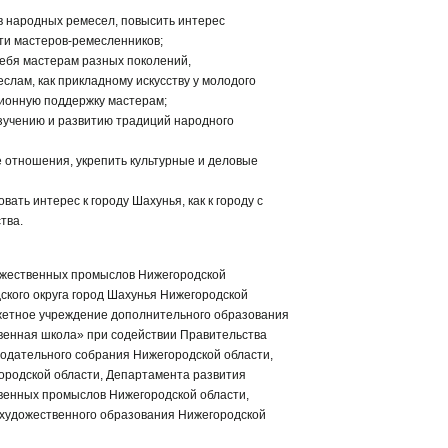
в народных ремесел, повысить интерес
ти мастеров-ремесленников;
себя мастерам разных поколений,
еслам, как прикладному искусству у молодого
ионную поддержку мастерам;
изучению и развитию традиций народного
 отношения, укрепить культурные и деловые
вать интерес к городу Шахунья, как к городу с
тва.
ожественных промыслов Нижегородской
ского округа город Шахунья Нижегородской
жетное учреждение дополнительного образования
венная школа» при содействии Правительства
нодательного собрания Нижегородской области,
ородской области, Департамента развития
венных промыслов Нижегородской области,
 художественного образования Нижегородской