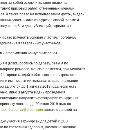
ляют за собой исключительное право на
тавку) призовых работ, отмеченных членами
са, а также право на использование фото-, видео-
танных участниками конкурса, в любой форме и
ону способом для публикаций в средствах
й право изменять условия участия, программу
едомлением заявленных участников.
в и оформления конкурсных работ:
ям (ковка, роспись по дереву, резьба по
ондарное ремесло, женские ремёсла), принимаются
ой стороне каждой работы автор прикрепляет
ия и имя, место жительства, возраст, название
ставляются до 1 августа 2019 года, если есть
унью, либо 3 августа в день проведения
необходимо направить фотографии конкурсных
теристику мастера до 20 июля 2019 года на
chool.shahunya@gmail.com
вместе с заявкой на
ку участия в конкурсах для детей с ОВЗ
и по состоянию здоровья) возможно заочное