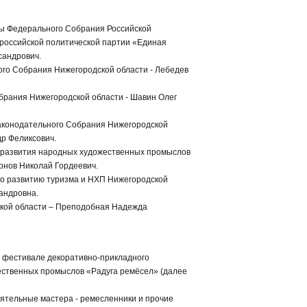
ы Федерального Собрания Российской
российской политической партии «Единая
сандрович.
го Собрания Нижегородской области - Лебедев
брания Нижегородской области - Шавин Олег
аконодательного Собрания Нижегородской
др Феликсович.
 развития народных художественных промыслов
рнов Николай Гордеевич.
по развитию туризма и НХП Нижегородской
андровна.
кой области – Преподобная Надежда
м фестивале декоративно-прикладного
ественных промыслов «Радуга ремёсел» (далее
ятельные мастера - ремесленники и прочие