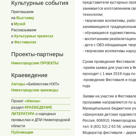
Культурные события
представители кустарных промы
занимается изготовлением св
Приглашаем
технологии;
на
Выставку
- творческие коллективы, раб
в
Музей
занимающиеся традиционными
Рассказываем
- обучающиеся художественных
о
Культурных проектах
- воспитанники реабилитацион
и
Фестивалях
- дети с ОВЗ обладающие тво
- творческие коллективы наро
Проекты-партнеры
Сроки проведения Фестиваля:
Нижегородские ПРОЕКТЫ
-приём заявок для участия в 
проходит с 1 мая 2019 года по 
Краеведение
-проведение Фестиваля и подв
Авторы
«Библиотеки НХП»
года.
Нижегородские краеведы
Заявки на участие в Фестивал
Проект
«Имена»
программе направляются по а
раздел
КРАЕВЕДЕНИЕ
Муниципальное бюджетное уч
ЛИТЕРАТУРА
о народных
«Шахунская детская художест
промыслах и ДПИ Нижегородской
Россия, 606910, Нижегородская 
области
тел: 8 (831 52) 2 63 56; элект
Публикации
Модератор фестиваля – дире