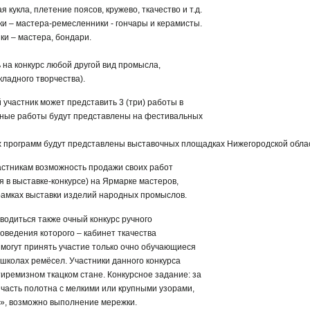
 кукла, плетение поясов, кружево, ткачество и т.д.
ки – мастера-ремесленники - гончары и керамисты.
ки – мастера, бондари.
 на конкурс любой другой вид промысла,
ладного творчества).
 участник может представить 3 (три) работы в
сные работы будут представлены на фестивальных
х программ будут представлены выставочных площадках Нижегородской обла
астникам возможность продажи своих работ
я в выставке-конкурсе) на Ярмарке мастеров,
рамках выставки изделий народных промыслов.
водиться также очный конкурс ручного
роведения которого – кабинет ткачества
 могут принять участие только очно обучающиеся
школах ремёсел. Участники данного конкурса
иремизном ткацком стане. Конкурсное задание: за
часть полотна с мелкими или крупными узорами,
», возможно выполнение мережки.