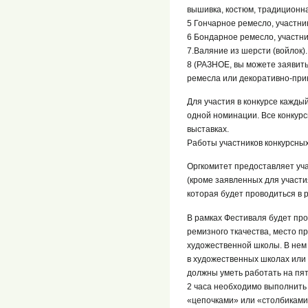
вышивка, костюм, традиционная
5 Гончарное ремесло, участни
6 Бондарное ремесло, участни
7.Валяние из шерсти (войлок).
8 (РАЗНОЕ, вы можете заявить
ремесла или декоративно-прик
Для участия в конкурсе каждый
одной номинации. Все конкур
выставках.
Работы участников конкурсны
Оргкомитет предоставляет уч
(кроме заявленных для участи
которая будет проводиться в 
В рамках Фестиваля будет про
ремизного ткачества, место п
художественной школы. В нем
в художественных школах или 
должны уметь работать на пят
2 часа необходимо выполнить 
«цепочками» или «столбиками