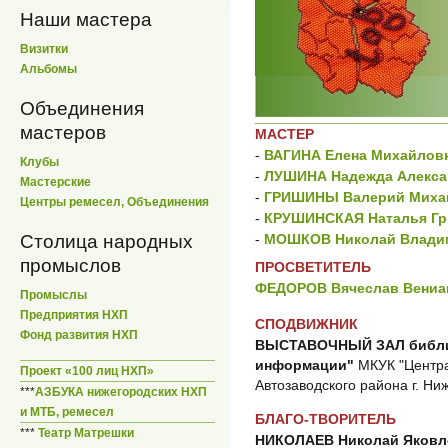
Наши мастера
Визитки
Альбомы
Объединения
мастеров
МАСТЕР
-
ВАГИНА Елена Михайлов
Клубы
-
ЛУШИНА Надежда Алекса
Мастерские
-
ГРИШИНЫ Валерий Михай
Центры ремесел, Объединения
-
КРУШИНСКАЯ Наталья Гр
Столица народных
-
МОШКОВ Николай Влади
промыслов
ПРОСВЕТИТЕЛЬ
ФЕДОРОВ Вячеслав Вениа
Промыслы
Предприятия НХП
СПОДВИЖНИК
Фонд развития НХП
ВЫСТАВОЧНЫЙ ЗАЛ библио
информации"
МКУК "Центра
Проект «100 лиц НХП»
Автозаводского района г. Ни
***
АЗБУКА нижегородских НХП
и МТБ, ремесел
БЛАГО-ТВОРИТЕЛЬ
***
Театр Матрешки
НИКОЛАЕВ Николай Яковл