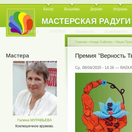
Бисер
Вышивка
Дерево
Игрушка
МАСТЕРСКАЯ РАДУГИ
.
.
.
.
.
.
.
.
.
.
.
.
ПРОЕКТЫ
ГАЛЕРЕИ
Промыслы
Краеведение
Главная
›
Image Galleries
›
Наши Про
Мастера
Премия "Верность Тв
Ср, 08/04/2020 - 14:26 — RAD
Галина МУРАВЬЕВА
Коклюшечное кружево.