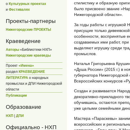
стилистику и образную ориг
о
Культурных проектах
было присвоено звание «Нар
и
Фестивалях
Нижегородской области».
Проекты-партнеры
За годы работы с игрушкой 
Нижегородские ПРОЕКТЫ
присущие только дивеевской
особенности, воспринятые е
Краеведение
создаваемых ими работ, при
выделяют игрушку среди тра
Авторы
«Библиотеки НХП»
промыслов.
Нижегородские краеведы
Наталья Григорьевна Крушин
Проект
«Имена»
«Душа России» (2015 г.) в 
раздел
КРАЕВЕДЕНИЕ
губернатора Нижегородской о
ЛИТЕРАТУРА
о народных
Всероссийских конкурсов «Р
промыслах и ДПИ Нижегородской
области
Создан и развивается Наро
Публикации
декоративно-прикладного тв
обучившись, остаются препо
Образование
уже целыми семейными дин
НХП
|
ДПИ
Мастера «Параскевы» заним
всероссийских и региональн
Официально - НХП
например, «Гран-при» X Ме