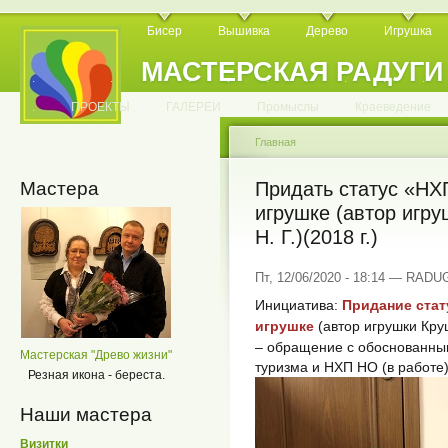
Бисер
Вышивка
Дерево
Игрушка
МАСТЕРСКАЯ РАДУГИ
.
.
.
.
.
.
.
.
.
.
.
.
ПРОЕКТЫ
ГАЛЕРЕИ
Промыслы
Краеведение
Главная
Мастера
Придать статус «НХ
игрушке (автор игр
Н. Г.)(2018 г.)
Пт, 12/06/2020 - 18:14 — RADU
Инициатива:
Придание стат
игрушке
(автор игрушки Круши
– обращение с обоснованны
Мастерская "Древо жизни"
туризма и НХП НО (в работе
Резная икона - береста.
Наши мастера
Визитки