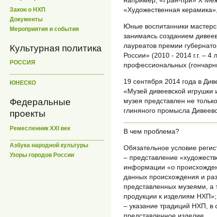
«Художественная керамика»,
Закон о НХП
Документы
Юные воспитанники мастерс
Мероприятия и события
занимаясь созданием дивеев
лауреатов премии губернат
Культурная политика
России» (2010 - 2014 г.г. – 4
РОССИЯ
профессиональных (гончарны
19 сентября 2014 года в Ди
ЮНЕСКО
«Музей дивеевской игрушки 
Федеральные
музея представлен не только
глиняного промысла Дивеевс
проекты
Ремесленник XXI век
В чем проблема?
Азбука народной культуры
Обязательное условие регис
Узоры городов России
– представление «художеств
информации «о происхождени
данных происхождения и раз
представленных музеями, а т
продукции к изделиям НХП»;
– указание традиций НХП, в 
представленное изделие.