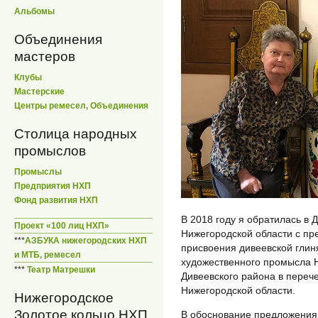
Альбомы
Объединения
мастеров
Клубы
Мастерские
Центры ремесел, Объединения
Столица народных
промыслов
Промыслы
Предприятия НХП
Фонд развития НХП
В 2018 году я обратилась в 
Проект «100 лиц НХП»
Нижегородской области с п
***
АЗБУКА нижегородских НХП
присвоения дивеевской глин
и МТБ, ремесел
художественного промысла Н
***
Театр Матрешки
Дивеевского района в переч
Нижегородской области.
Нижегородское
Золотое кольцо НХП
В обоснование предложения