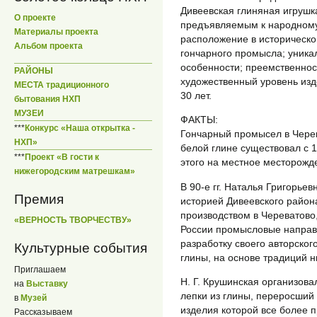
Дивеевская глиняная игрушк
О проекте
предъявляемым к народному
Материалы проекта
расположение в историческо
Альбом проекта
гончарного промысла; уника
особенности; преемственнос
РАЙОНЫ
художественный уровень изд
МЕСТА традиционного
30 лет.
бытования НХП
МУЗЕИ
ФАКТЫ:
***
Конкурс «Наша открытка -
Гончарный промысел в Черев
НХП»
белой глине существовал с 1
***
Проект «В гости к
этого на местное месторожде
нижегородским матрешкам»
В 90-е гг. Наталья Григорье
Премия
историей Дивеевского района
производством в Череватово
«ВЕРНОСТЬ ТВОРЧЕСТВУ»
России промысловые направ
разработку своего авторског
Культурные события
глины, на основе традиций н
Приглашаем
Н. Г. Крушинская организов
на
Выставку
лепки из глины, переросший
в
Музей
изделия которой все более 
Рассказываем