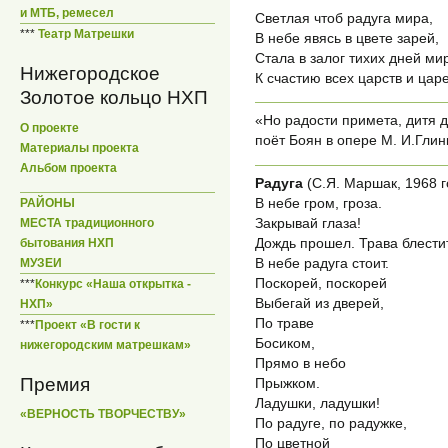
и МТБ, ремесел
Светлая чтоб радуга мира,
***
Театр Матрешки
В небе явясь в цвете зарей,
Стала в залог тихих дней ми
Нижегородское
К счастию всех царств и цар
Золотое кольцо НХП
«Но радости примета, дитя д
О проекте
поёт Боян в опере М. И.Гли
Материалы проекта
Альбом проекта
Радуга
(С.Я. Маршак, 1968 г
В небе гром, гроза.
РАЙОНЫ
Закрывай глаза!
МЕСТА традиционного
Дождь прошел. Трава блестит
бытования НХП
В небе радуга стоит.
МУЗЕИ
Поскорей, поскорей
***
Конкурс «Наша открытка -
Выбегай из дверей,
НХП»
По траве
***
Проект «В гости к
Босиком,
нижегородским матрешкам»
Прямо в небо
Премия
Прыжком.
Ладушки, ладушки!
«ВЕРНОСТЬ ТВОРЧЕСТВУ»
По радуге, по радужке,
По цветной