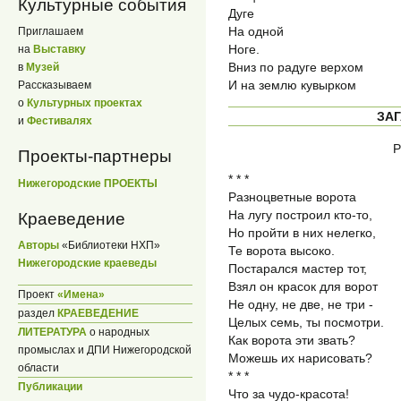
Культурные события
Дуге
На одной
Приглашаем
Ноге.
на
Выставку
Вниз по радуге верхом
в
Музей
И на землю кувырком
Рассказываем
о
Культурных проектах
ЗАГ
и
Фестивалях
Р
Проекты-партнеры
* * *
Нижегородские ПРОЕКТЫ
Разноцветные ворота
На лугу построил кто-то,
Краеведение
Но пройти в них нелегко,
Авторы
«Библиотеки НХП»
Те ворота высоко.
Нижегородские краеведы
Постарался мастер тот,
Взял он красок для ворот
Проект
«Имена»
Не одну, не две, не три -
раздел
КРАЕВЕДЕНИЕ
Целых семь, ты посмотри.
ЛИТЕРАТУРА
о народных
Как ворота эти звать?
промыслах и ДПИ Нижегородской
Можешь их нарисовать?
области
* * *
Публикации
Что за чудо-красота!