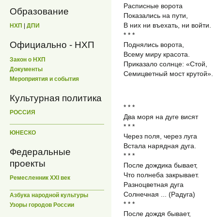
Расписные ворота
Образование
Показались на пути,
В них ни въехать, ни войти.
НХП
|
ДПИ
* * *
Официально - НХП
Поднялись ворота,
Всему миру красота.
Закон о НХП
Приказало солнце: «Стой,
Документы
Семицветный мост крутой».
Мероприятия и события
Культурная политика
* * *
РОССИЯ
Два моря на дуге висят
* * *
ЮНЕСКО
Через поля, через луга
Встала нарядная дуга.
Федеральные
* * *
проекты
После дождика бывает,
Что полнеба закрывает.
Ремесленник XXI век
Разноцветная дуга
Солнечная ... (Радуга)
Азбука народной культуры
* * *
Узоры городов России
После дождя бывает,