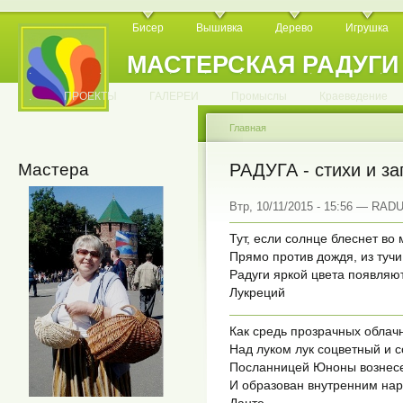
Бисер
Вышивка
Дерево
Игрушка
МАСТЕРСКАЯ РАДУГИ
.
.
.
.
.
.
.
.
.
.
.
.
ПРОЕКТЫ
ГАЛЕРЕИ
Промыслы
Краеведение
Главная
Мастера
РАДУГА - стихи и за
Втр, 10/11/2015 - 15:56 — RA
Тут, если солнце блеснет во
Прямо против дождя, из туч
Радуги яркой цвета появляют
Лукреций
Как средь прозрачных облач
Над луком лук соцветный и 
Посланницей Юноны вознес
И образован внутренним на
Данте