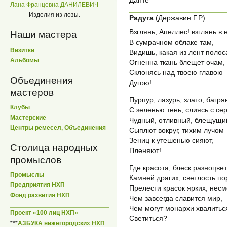
Лана Францевна ДАНИЛЕВИЧ
Изделия из лозы.
Радуга
(Державин Г.Р)
Взглянь, Апеллес! взглянь в 
Наши мастера
В сумрачном облаке там,
Визитки
Видишь, какая из лент полос
Альбомы
Огненна ткань блещет очам,
Склонясь над твоею главою
Объединения
Дугою!
мастеров
Пурпур, лазурь, злато, багря
Клубы
С зеленью тень, слиясь с се
Мастерские
Чудный, отливный, блещущи
Центры ремесел, Объединения
Сыплют вокруг, тихим лучом
Зениц к утешенью сияют,
Столица народных
Пленяют!
промыслов
Где красота, блеск разноцве
Промыслы
Камней драгих, светлость п
Предприятия НХП
Прелести красок ярких, несм
Фонд развития НХП
Чем завсегда славится мир,
Чем могут монархи хвалитьс
Проект «100 лиц НХП»
Светиться?
***
АЗБУКА нижегородских НХП