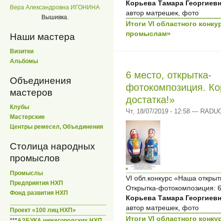
Корьева Тамара Георгиевн
Вера Александровна ИГОНИНА
автор матрешек, фото
Вышивка.
Итоги VI областного конк
промыслам»
Наши мастера
Визитки
Альбомы
6 место, открытка-
Объединения
фотокомпозиция. Ко
мастеров
достатка!»
Клубы
Чт, 18/07/2019 - 12:58 — RADU
Мастерские
Центры ремесел, Объединения
Столица народных
промыслов
Промыслы
VI обл.конкурс «Наша откры
Предприятия НХП
Открытка-фотокомпозиция: 6
Фонд развития НХП
Корьева Тамара Георгиевн
автор матрешек, фото
Проект «100 лиц НХП»
Итоги VI областного конк
***
АЗБУКА нижегородских НХП