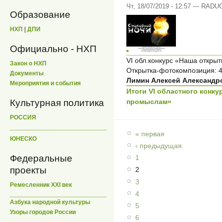
Чт, 18/07/2019 - 12:57 — RADU
Образование
НХП
|
ДПИ
Официально - НХП
VI обл.конкурс «Наша откры
Закон о НХП
Открытка-фотокомпозиция: 4
Документы
Лимин Алексей Александр
Мероприятия и события
Итоги VI областного конк
промыслам»
Культурная политика
РОССИЯ
« первая
ЮНЕСКО
‹ предыдущая
Федеральные
1
проекты
2
3
Ремесленник XXI век
4
Азбука народной культуры
5
Узоры городов России
6