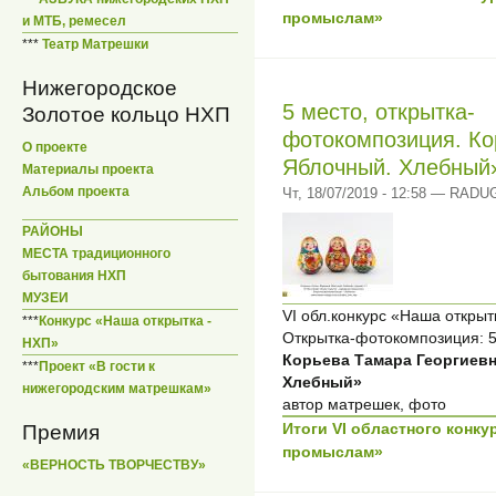
промыслам»
и МТБ, ремесел
***
Театр Матрешки
Нижегородское
5 место, открытка-
Золотое кольцо НХП
фотокомпозиция. Ко
О проекте
Яблочный. Хлебный
Материалы проекта
Альбом проекта
Чт, 18/07/2019 - 12:58 — RADU
РАЙОНЫ
МЕСТА традиционного
бытования НХП
МУЗЕИ
VI обл.конкурс «Наша откры
***
Конкурс «Наша открытка -
Открытка-фотокомпозиция: 5
НХП»
Корьева Тамара Георгиев
***
Проект «В гости к
Хлебный»
нижегородским матрешкам»
автор матрешек, фото
Итоги VI областного конк
Премия
промыслам»
«ВЕРНОСТЬ ТВОРЧЕСТВУ»