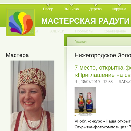
Бисер
Вышивка
Дерево
Игрушка
МАСТЕРСКАЯ РАДУГИ
.
.
.
.
.
.
.
.
.
.
.
.
ПРОЕКТЫ
ГАЛЕРЕИ
Промыслы
Краеведение
Главная
Мастера
Нижегородское Золо
7 место, открытка-ф
«Приглашение на св
Чт, 18/07/2019 - 12:58 — RADU
VI обл.конкурс «Наша откры
Открытка-фотокомпозиция: 7