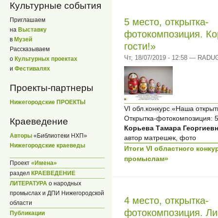
Культурные события
Приглашаем
5 место, открытка-
на
Выставку
фотокомпозиция. Ко
в
Музей
гости!»
Рассказываем
Чт, 18/07/2019 - 12:58 — RADU
о
Культурных проектах
и
Фестивалях
Проекты-партнеры
Нижегородские ПРОЕКТЫ
VI обл.конкурс «Наша откры
Открытка-фотокомпозиция: 5
Краеведение
Корьева Тамара Георгиевн
Авторы
«Библиотеки НХП»
автор матрешек, фото
Нижегородские краеведы
Итоги VI областного конк
промыслам»
Проект
«Имена»
раздел
КРАЕВЕДЕНИЕ
ЛИТЕРАТУРА
о народных
промыслах и ДПИ Нижегородской
4 место, открытка-
области
фотокомпозиция. Ли
Публикации