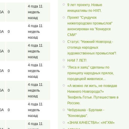
9 лет проекту. Новые
4 года 11
инициативы по НХП.
GA
0
недель
Проект "Сундучок
назад
нижегородских промыслов"
4 года 11
анонсирован на "Конкурсе
GA
0
недель
СМИ"
назад
Статус: "Нижний Новгород -
4 года 11
столица народных
GA
0
недель
художественных промыслов"!
назад
НАМ 7 ЛЕТ!
4 года 11
"Лиса и заяц" сделаны по
GA
0
недель
принципу народных прялок,
назад
городецкой живописи...
4 года 11
«А можно ли жить, не повидав
GA
0
недель
Нижнего Новгорода?»
назад
Теофиль Готье. Путешествие в
Россию.
4 года 11
GA
0
недель
Чебурашка - Бурлаки -
назад
"Коноводка".
«ЗНАК КАЧЕСТВА»: «НГХМ»
4 года 11