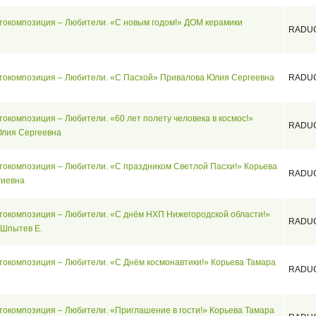
токомпозиция – Любители. «С новым годом!» ДОМ керамики
RADU
токомпозиция – Любители. «С Пасхой» Привалова Юлия Сергеевна
RADU
окомпозиция – Любители. «60 лет полету человека в космос!»
RADU
лия Сергеевна
токомпозиция – Любители. «С праздником Светлой Пасхи!» Корьева
RADU
гиевна
токомпозиция – Любители. «С днём НХП Нижегородской области!»
RADU
 Шпытев Е.
токомпозиция – Любители. «С Днём космонавтики!» Корьева Тамара
RADU
токомпозиция – Любители. «Приглашение в гости!» Корьева Тамара