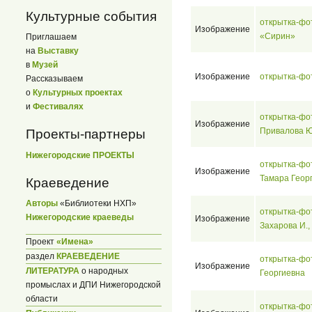
Культурные события
открытка-фо
Изображение
«Сирин»
Приглашаем
на
Выставку
в
Музей
Изображение
открытка-фо
Рассказываем
о
Культурных проектах
и
Фестивалях
открытка-фот
Изображение
Привалова Ю
Проекты-партнеры
Нижегородские ПРОЕКТЫ
открытка-фо
Изображение
Тамара Геор
Краеведение
Авторы
«Библиотеки НХП»
открытка-фо
Нижегородские краеведы
Изображение
Захарова И.,
Проект
«Имена»
раздел
КРАЕВЕДЕНИЕ
открытка-фо
Изображение
ЛИТЕРАТУРА
о народных
Георгиевна
промыслах и ДПИ Нижегородской
области
открытка-фо