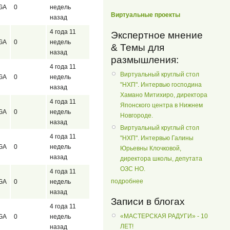
GA
0
недель
Виртуальные проекты
назад
4 года 11
Экспертное мнение
GA
0
недель
& Темы для
назад
размышления:
4 года 11
Виртуальный круглый стол
GA
0
недель
"НХП". Интервью господина
назад
Хамано Митихиро, директора
4 года 11
Японского центра в Нижнем
GA
0
недель
Новгороде.
назад
Виртуальный круглый стол
4 года 11
"НХП". Интервью Галины
GA
0
недель
Юрьевны Клочковой,
назад
директора школы, депутата
ОЗС НО.
4 года 11
подробнее
GA
0
недель
назад
Записи в блогах
4 года 11
«МАСТЕРСКАЯ РАДУГИ» - 10
GA
0
недель
ЛЕТ!
назад