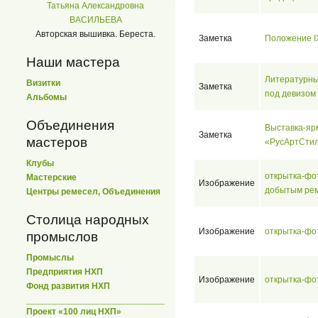
Татьяна Александровна
ВАСИЛЬЕВА
Авторская вышивка. Береста.
Заметка
Положение I
Наши мастера
Литературны
Визитки
Заметка
под девизом 
Альбомы
Объединения
Выставка-яр
Заметка
мастеров
«РусАртСти
Клубы
открытка-фо
Мастерские
Изображение
добытым рем
Центры ремесел, Объединения
Столица народных
Изображение
открытка-фо
промыслов
Промыслы
Предприятия НХП
Изображение
открытка-фо
Фонд развития НХП
Проект «100 лиц НХП»