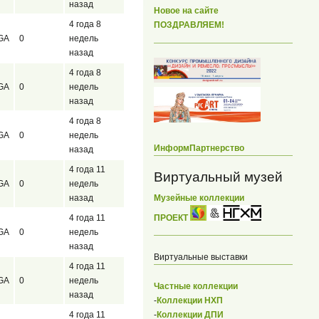
назад
Новое на сайте
4 года 8
ПОЗДРАВЛЯЕМ!
GA
0
недель
назад
4 года 8
GA
0
недель
назад
4 года 8
GA
0
недель
ИнформПартнерство
назад
4 года 11
Виртуальный музей
GA
0
недель
Музейные коллекции
назад
ПРОЕКТ
4 года 11
GA
0
недель
назад
Виртуальные выставки
4 года 11
GA
0
недель
Частные коллекции
назад
-
Коллекции НХП
4 года 11
-
Коллекции ДПИ