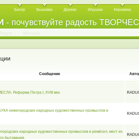
Бисер
Вышивка
Дерево
Игрушка
Керамика
И
- почувствуйте радость ТВОРЧЕ
.
.
.
.
.
.
.
.
.
.
.
Радуга
Контакты
ации
Сообщение
Авто
СЛА. Реформа Петра I, XVIII век.
RADU
БУКА нижегородских народных художественных промыслов и
RADU
городских народных художественных промыслов и ремёсел, мест их
RADU
го бытования.