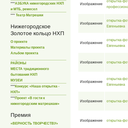
открытка-фо
***
АЗБУКА нижегородских НХП
Изображение
профессиона
и МТБ, ремесел
***
Театр Матрешки
открытка-фо
Изображение
Нижегородское
Евгеньевна
Золотое кольцо НХП
открытка-фо
О проекте
Изображение
Евгеньевна
Материалы проекта
Альбом проекта
Изображение
открытка-фо
РАЙОНЫ
МЕСТА традиционного
бытования НХП
открытка-фо
МУЗЕИ
Изображение
Евгеньевна
***
Конкурс «Наша открытка -
НХП»
***
Проект «В гости к
Изображение
открытка-фо
нижегородским матрешкам»
Премия
Изображение
открытка-фо
«ВЕРНОСТЬ ТВОРЧЕСТВУ»