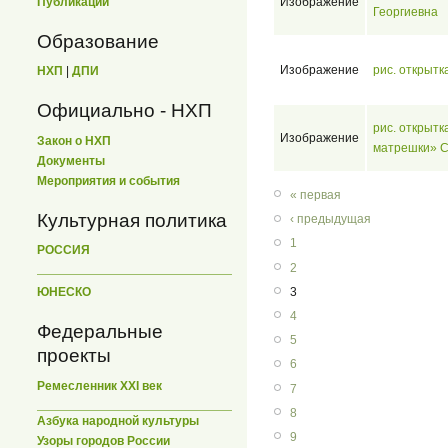
Изображение
Публикации
Георгиевна
Образование
Изображение
рис. открыт
НХП
|
ДПИ
Официально - НХП
рис. открытк
Изображение
Закон о НХП
матрешки» С
Документы
Мероприятия и события
« первая
Культурная политика
‹ предыдущая
1
РОССИЯ
2
3
ЮНЕСКО
4
Федеральные
5
проекты
6
Ремесленник XXI век
7
8
Азбука народной культуры
9
Узоры городов России