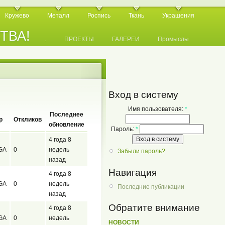
Кружево
Металл
Роспись
Ткань
Украшения
СТВА!
.
.
.
ПРОЕКТЫ
ГАЛЕРЕИ
Промыслы
Вход в систему
Имя пользователя:
*
Последнее
р
Откликов
обновление
Пароль:
*
4 года 8
GA
0
недель
Забыли пароль?
назад
Навигация
4 года 8
GA
0
недель
Последние публикации
назад
Обратите внимание
4 года 8
GA
0
недель
НОВОСТИ