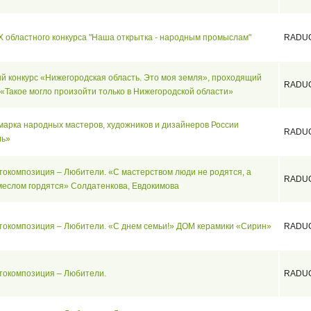
X областного конкурса "Наша открытка - народным промыслам"
RADU
й конкурс «Нижегородская область. Это моя земля», проходящий
RADU
«Такое могло произойти только в Нижегородской области»
марка народных мастеров, художников и дизайнеров России
RADU
ль»
токомпозиция – Любители. «С мастерством люди не родятся, а
RADU
еслом гордятся» Солдатенкова, Евдокимова
токомпозиция – Любители. «С днем семьи!» ДОМ керамики «Сирин»
RADU
токомпозиция – Любители.
RADU