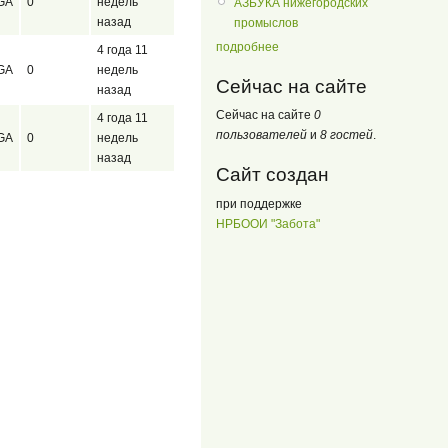
GA
0
недель
АЗБУКА нижегородских
назад
промыслов
подробнее
4 года 11
GA
0
недель
Сейчас на сайте
назад
Сейчас на сайте
0
4 года 11
пользователей
и
8 гостей
.
GA
0
недель
назад
Сайт создан
при поддержке
НРБООИ "Забота"