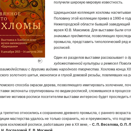
получили широкую мировую известность.
Царицынская коллекция хохломы насчитывает
Половину этой коллекции привез в 1990-е год
Нижегородской области бывший заведующий 
музея Ю.В. Максимов. Для выставки были от
значимых предметов
, позволяющих проследи
промысла, представить типологический ряд 
росписей.
Один из разделов выставки рассказывает о
др
художественной культуры и ремесел Поволж
 взаимодействии с другими видами народного творчества.
Хохлома конца XIX
кого золотного шитья, иконописи и глухой домовой резьбы, повлиявших на 
ломского способа окраски дерева, позволяющего имитировать золочение, по
ставки экспонаты сгруппированы по видам росписей, сложившихся в процесс
звитие мотивов росписи посетителям выставки интересно будет проследить п
да трепетно относились к сохранению древнего промысла, с раннего возраста
диции мастерства удалось не только сохранить, но и преумножить, что подт
ров хохломской росписи, работавших уже в XX веке, –
С. П. Веселова, О. П. 
 Н. Доспаловой, Е. В. Мосиной.