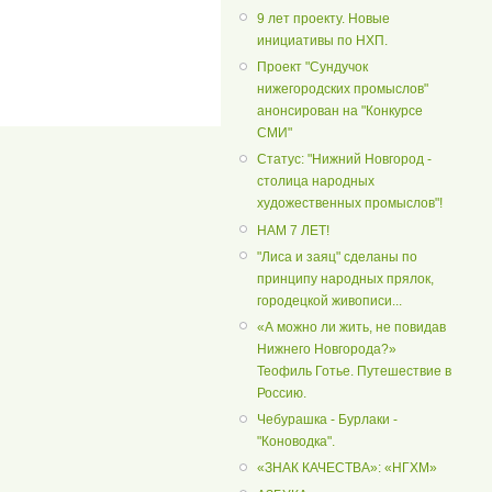
9 лет проекту. Новые
инициативы по НХП.
Проект "Сундучок
нижегородских промыслов"
анонсирован на "Конкурсе
СМИ"
Статус: "Нижний Новгород -
столица народных
художественных промыслов"!
НАМ 7 ЛЕТ!
"Лиса и заяц" сделаны по
принципу народных прялок,
городецкой живописи...
«А можно ли жить, не повидав
Нижнего Новгорода?»
Теофиль Готье. Путешествие в
Россию.
Чебурашка - Бурлаки -
"Коноводка".
«ЗНАК КАЧЕСТВА»: «НГХМ»