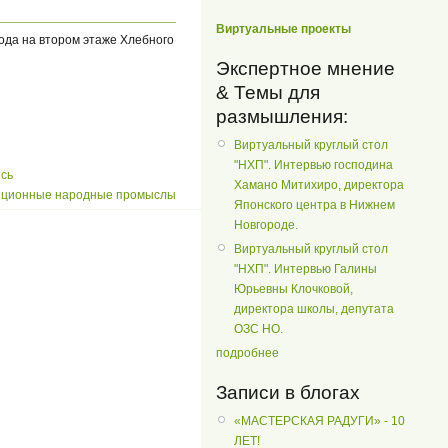
Виртуальные проекты
ода на втором этаже Хлебного
Экспертное мнение
& Темы для
размышления:
Виртуальный круглый стол
"НХП". Интервью господина
сь
Хамано Митихиро, директора
иционные народные промыслы
Японского центра в Нижнем
Новгороде.
Виртуальный круглый стол
"НХП". Интервью Галины
Юрьевны Клочковой,
директора школы, депутата
ОЗС НО.
подробнее
Записи в блогах
«МАСТЕРСКАЯ РАДУГИ» - 10
ЛЕТ!