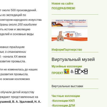
Новое на сайте
ПОЗДРАВЛЯЕМ!
 около 500 произведений.
ы из экспедиций по
сектором народного искусства
обраны
около 200 наиболее
ть истоки и эволюцию
изделий и основные виды
евних традициях
ИнформПартнерство
ья, о становлении
 - начала ХХ веков
Виртуальный музей
развитие промысла.
Музейные коллекции
чти не изменилась до наших
ПРОЕКТ
е развития промысла.
о эскизам хохломских
Виртуальные выставки
 обучали детей искусству
Частные коллекции
верждают представленные на
-
Коллекции НХП
Лушиной, В. А. Удаловой, Н. А.
-
Коллекции ДПИ