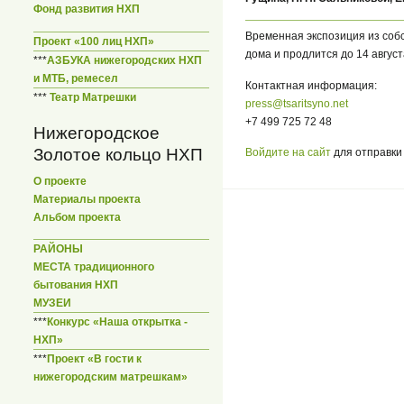
Фонд развития НХП
Временная экспозиция из соб
Проект «100 лиц НХП»
дома и продлится до 14 август
***
АЗБУКА нижегородских НХП
и МТБ, ремесел
Контактная информация:
***
Театр Матрешки
press@tsaritsyno.net
+7 499 725 72 48
Нижегородское
Золотое кольцо НХП
Войдите на сайт
для отправки
О проекте
Материалы проекта
Альбом проекта
РАЙОНЫ
МЕСТА традиционного
бытования НХП
МУЗЕИ
***
Конкурс «Наша открытка -
НХП»
***
Проект «В гости к
нижегородским матрешкам»