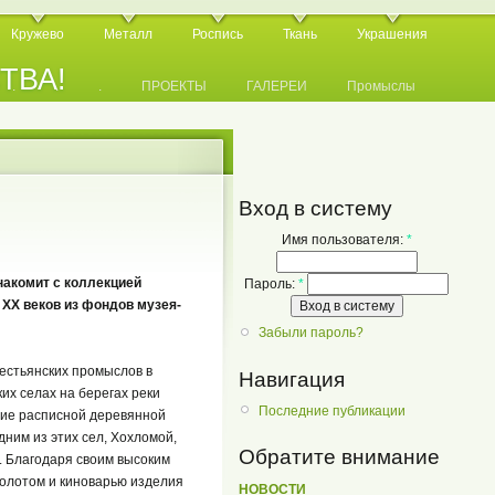
Кружево
Металл
Роспись
Ткань
Украшения
СТВА!
.
.
.
ПРОЕКТЫ
ГАЛЕРЕИ
Промыслы
Вход в систему
Имя пользователя:
*
акомит с коллекцией
Пароль:
*
 ХХ веков из фондов музея-
Забыли пароль?
естьянских промыслов в
Навигация
ких селах на берегах реки
Последние публикации
ние расписной деревянной
дним из этих сел, Хохломой,
Обратите внимание
. Благодаря своим высоким
олотом и киноварью изделия
НОВОСТИ