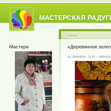
МАСТЕРСКАЯ РАДУГ
.
.
.
.
.
.
.
.
.
.
.
Краеведение
Эксперты
Мастер-классы
Добро
Главная
Мастера
«Деревянное золо
Ср, 18/05/2016 - 21:52 — RADUGA