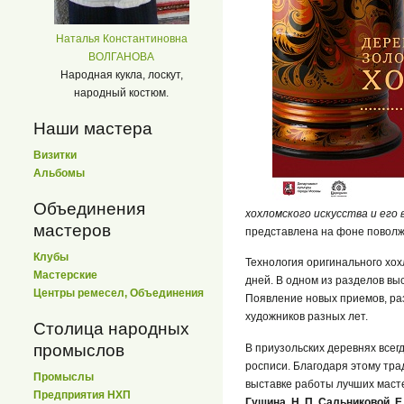
Наталья Константиновна
ВОЛГАНОВА
Народная кукла, лоскут,
народный костюм.
Наши мастера
Визитки
Альбомы
Объединения
хохломского искусства и его
мастеров
представлена на фоне поволжс
Клубы
Технология оригинального хох
Мастерские
дней. В одном из разделов вы
Центры ремесел, Объединения
Появление новых приемов, ра
художников разных лет.
Столица народных
промыслов
В приузольских деревнях всег
росписи. Благодаря этому тра
Промыслы
выставке работы лучших масте
Предприятия НХП
Гущина, Н. П. Сальниковой, Е.