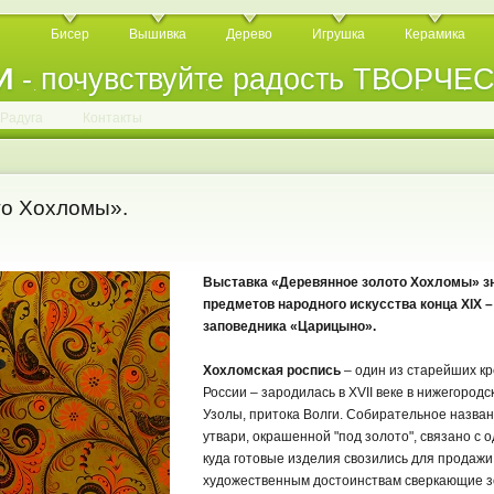
Бисер
Вышивка
Дерево
Игрушка
Керамика
И
- почувствуйте радость ТВОРЧЕ
.
.
.
.
.
.
.
.
.
.
.
Радуга
Контакты
то Хохломы».
Выставка «Деревянное золото Хохломы» зн
предметов народного искусства конца XIX –
заповедника «Царицыно».
Хохломская роспись
– один из старейших кр
России – зародилась в XVII веке в нижегородс
Узолы, притока Волги. Собирательное назва
утвари, окрашенной "под золото", связано с о
куда готовые изделия свозились для продажи
художественным достоинствам сверкающие з