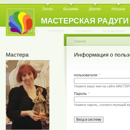
Бисер
Вышивка
Дерево
Игрушка
МАСТЕРСКАЯ РАДУГИ
.
.
.
.
.
.
.
.
.
.
.
.
ПРОЕКТЫ
ГАЛЕРЕИ
Промыслы
Краеведение
Главная
Мастера
Информация о польз
пользователя:
*
Укажите ваше имя на сайте МАСТЕ
Пароль:
*
Укажите пароль, соответствующий в