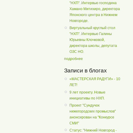
"НХП". Интервью господина
Хамано Митихиро, директора
Японского центра в Нижнем
Новгороде.
Виртуальный круглый стол
"НХП". Интервью Галины
Юрьевны Клочковой,
директора школы, депутата
ОЗС НО.
подробнее
Записи в блогах
«МАСТЕРСКАЯ РАДУГИ» - 10
ЛЕТ!
9 лет проекту. Новые
инициативы по НХП.
Проект "Сундучок
нижегородских промыслов"
анонсирован на "Конкурсе
СМИ"
Статус: "Нижний Новгород -