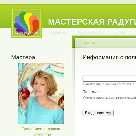
МАСТЕРСКАЯ РАДУГ
.
.
.
.
.
.
.
.
.
.
.
Краеведение
Эксперты
Мастер-классы
Добро
Главная
Мастера
Информация о пол
Укажите ваше имя на сайте МАС
Пароль:
*
Укажите пароль, соответствующи
Елена Александровна
ШИРОКОВА