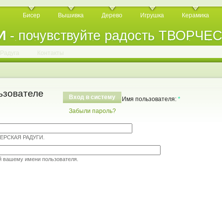
Бисер
Вышивка
Дерево
Игрушка
Керамика
И
- почувствуйте радость ТВОРЧЕ
.
.
.
.
.
.
.
.
.
.
.
Радуга
Контакты
ьзователе
Вход в систему
Имя пользователя:
*
Забыли пароль?
ТЕРСКАЯ РАДУГИ.
й вашему имени пользователя.