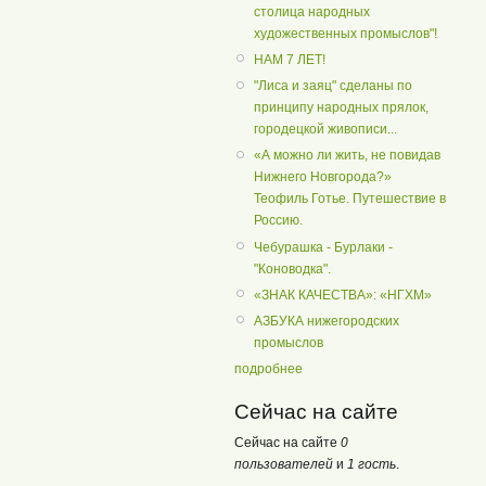
столица народных
художественных промыслов"!
НАМ 7 ЛЕТ!
"Лиса и заяц" сделаны по
принципу народных прялок,
городецкой живописи...
«А можно ли жить, не повидав
Нижнего Новгорода?»
Теофиль Готье. Путешествие в
Россию.
Чебурашка - Бурлаки -
"Коноводка".
«ЗНАК КАЧЕСТВА»: «НГХМ»
АЗБУКА нижегородских
промыслов
подробнее
Сейчас на сайте
Сейчас на сайте
0
пользователей
и
1 гость
.