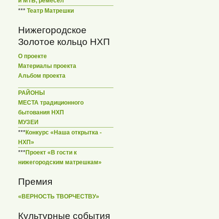
и МТБ, ремесел
***
Театр Матрешки
Нижегородское
Золотое кольцо НХП
О проекте
Материалы проекта
Альбом проекта
РАЙОНЫ
МЕСТА традиционного
бытования НХП
МУЗЕИ
***
Конкурс «Наша открытка -
НХП»
***
Проект «В гости к
нижегородским матрешкам»
Премия
«ВЕРНОСТЬ ТВОРЧЕСТВУ»
Культурные события