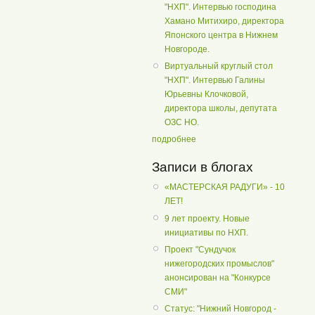
"НХП". Интервью господина
Хамано Митихиро, директора
Японского центра в Нижнем
Новгороде.
Виртуальный круглый стол
"НХП". Интервью Галины
Юрьевны Клочковой,
директора школы, депутата
ОЗС НО.
подробнее
Записи в блогах
«МАСТЕРСКАЯ РАДУГИ» - 10
ЛЕТ!
9 лет проекту. Новые
инициативы по НХП.
Проект "Сундучок
нижегородских промыслов"
анонсирован на "Конкурсе
СМИ"
Статус: "Нижний Новгород -