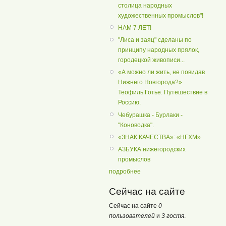
столица народных
художественных промыслов"!
НАМ 7 ЛЕТ!
"Лиса и заяц" сделаны по
принципу народных прялок,
городецкой живописи...
«А можно ли жить, не повидав
Нижнего Новгорода?»
Теофиль Готье. Путешествие в
Россию.
Чебурашка - Бурлаки -
"Коноводка".
«ЗНАК КАЧЕСТВА»: «НГХМ»
АЗБУКА нижегородских
промыслов
подробнее
Сейчас на сайте
Сейчас на сайте
0
пользователей
и
3 гостя
.