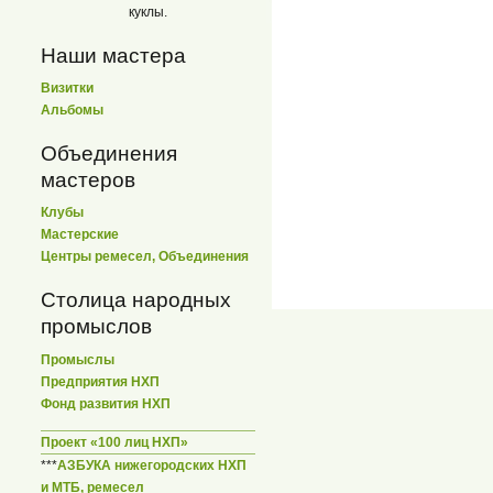
куклы.
Наши мастера
Визитки
Альбомы
Объединения
мастеров
Клубы
Мастерские
Центры ремесел, Объединения
Столица народных
промыслов
Промыслы
Предприятия НХП
Фонд развития НХП
Проект «100 лиц НХП»
***
АЗБУКА нижегородских НХП
и МТБ, ремесел