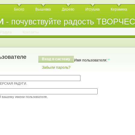
Бисер
Вышивка
Дерево
Игрушка
Керамика
И
- почувствуйте радость ТВОРЧЕ
.
.
.
.
.
.
.
.
.
.
.
Радуга
Контакты
ьзователе
Вход в систему
Имя пользователя:
*
Забыли пароль?
ТЕРСКАЯ РАДУГИ.
й вашему имени пользователя.