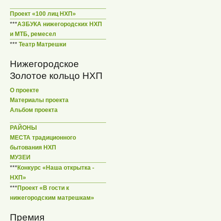
Проект «100 лиц НХП»
***
АЗБУКА нижегородских НХП
и МТБ, ремесел
***
Театр Матрешки
Нижегородское
Золотое кольцо НХП
О проекте
Материалы проекта
Альбом проекта
РАЙОНЫ
МЕСТА традиционного
бытования НХП
МУЗЕИ
***
Конкурс «Наша открытка -
НХП»
***
Проект «В гости к
нижегородским матрешкам»
Премия