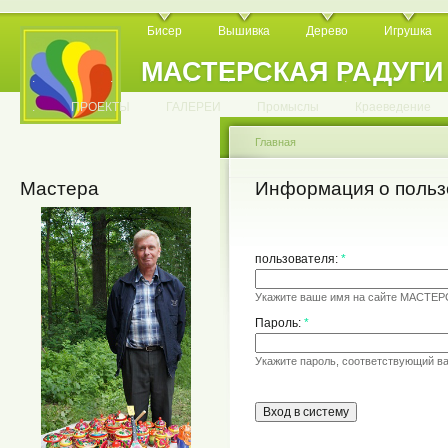
Бисер
Вышивка
Дерево
Игрушка
МАСТЕРСКАЯ РАДУГИ
.
.
.
.
.
.
.
.
.
.
.
.
ПРОЕКТЫ
ГАЛЕРЕИ
Промыслы
Краеведение
Главная
Мастера
Информация о польз
пользователя:
*
Укажите ваше имя на сайте МАСТЕ
Пароль:
*
Укажите пароль, соответствующий в