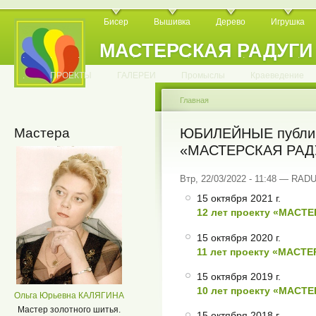
Бисер
Вышивка
Дерево
Игрушка
МАСТЕРСКАЯ РАДУГИ
.
.
.
.
.
.
.
.
.
.
.
.
ПРОЕКТЫ
ГАЛЕРЕИ
Промыслы
Краеведение
Главная
Мастера
ЮБИЛЕЙНЫЕ публик
«МАСТЕРСКАЯ РАД
Втр, 22/03/2022 - 11:48 — RA
15 октября 2021 г.
12 лет проекту «МАСТ
15 октября 2020 г.
11 лет проекту «МАСТ
15 октября 2019 г.
10 лет проекту «МАСТ
Ольга Юрьевна КАЛЯГИНА
Мастер золотного шитья.
15 октября 2018 г.