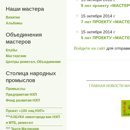
9 лет проекту «МАСТЕ
Наши мастера
15 октября 2014 г.
Визитки
7 лет ПРОЕКТУ «МАСТ
Альбомы
15 октября 2014 г.
Объединения
5 лет ПРОЕКТУ «МАСТ
мастеров
Войдите на сайт
для отправк
Клубы
Мастерские
Центры ремесел, Объединения
Столица народных
_____________
промыслов
ГЛАВНАЯ
НОВОСТИ
МА
Промыслы
Предприятия НХП
Фонд развития НХП
Проект «100 лиц НХП»
***
АЗБУКА нижегородских НХП
и МТБ, ремесел
***
Театр Матрешки