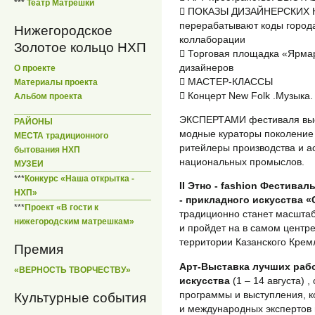
***
Театр Матрешки
 ПОКАЗЫ ДИЗАЙНЕРСКИХ КО
перерабатывают коды города
Нижегородское
коллаборации
Золотое кольцо НХП
 Торговая площадка «Ярма
дизайнеров
О проекте
 МАСТЕР-КЛАССЫ
Материалы проекта
 Концерт New Folk .Музыка.
Альбом проекта
ЭКСПЕРТАМИ фестиваля выс
РАЙОНЫ
модные кураторы поколение 
МЕСТА традиционного
ритейлеры производства и 
бытования НХП
национальных промыслов.
МУЗЕИ
***
Конкурс «Наша открытка -
II Этно - fashion Фестива
НХП»
- прикладного искусства «
***
Проект «В гости к
традиционно станет масшта
нижегородским матрешкам»
и пройдет на в самом центре
территории Казанского Кремл
Премия
Арт-Выставка лучших раб
«ВЕРНОСТЬ ТВОРЧЕСТВУ»
искусства
(1 – 14 августа) 
программы и выступления, 
Культурные события
и международных экспертов 