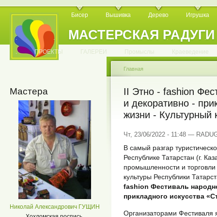
Бисер
Вышивка
Дерево
Игрушка
МАСТЕРСКАЯ РАДУГИ
.
.
.
.
.
.
.
.
.
.
.
.
ПРОЕКТЫ
ГАЛЕРЕИ
Промыслы
Краеведение
Главная
Мастера
II Этно - fashion Ф
и декоративно - при
жизни - Культурный 
Чт, 23/06/2022 - 11:48 — RADU
В самый разгар туристического
Республике Татарстан (г. Ка
промышленности и торговли
культуры Республики Татарст
fashion Фестиваль народн
прикладного искусства «С
Николай Александрович ГУЩИН
Организаторами Фестиваля 
Хохломская роспись.