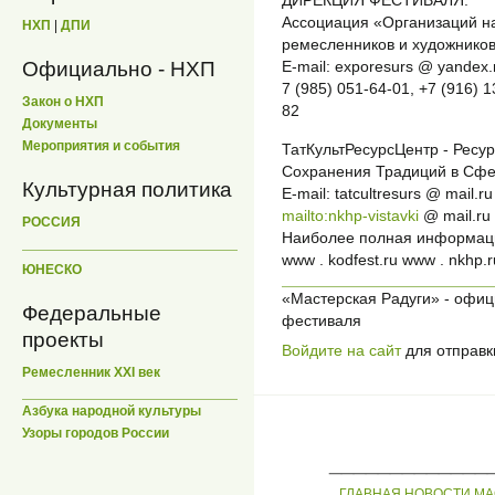
ДИРЕКЦИЯ ФЕСТИВАЛЯ:
Ассоциация «Организаций н
НХП
|
ДПИ
ремесленников и художнико
Официально - НХП
E-mail: exporesurs @ yandex.
7 (985) 051-64-01, +7 (916) 
Закон о НХП
82
Документы
Мероприятия и события
ТатКультРесурсЦентр - Ресу
Сохранения Традиций в Сфе
Культурная политика
E-mail: tatcultresurs @ mail.
mailto:nkhp-vistavki
@ mail.ru
РОССИЯ
Наиболее полная информаци
www . kodfest.ru www . nkhp.r
ЮНЕСКО
«Мастерская Радуги» - офи
Федеральные
фестиваля
проекты
Войдите на сайт
для отправк
Ремесленник XXI век
Азбука народной культуры
Узоры городов России
_____________
ГЛАВНАЯ
НОВОСТИ
МА