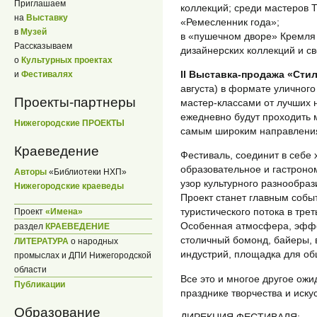
Приглашаем
коллекций; среди мастеров Т
на
Выставку
«Ремесленник года»;
в
Музей
в «пушечном дворе» Кремля 
Рассказываем
дизайнерских коллекций и с
о
Культурных проектах
II Выставка-продажа «Сти
и
Фестивалях
августа) в формате уличног
Проекты-партнеры
мастер-классами от лучших 
ежедневно будут проходить 
Нижегородские ПРОЕКТЫ
самым широким направления
Краеведение
Фестиваль, соединит в себе
образовательное и гастроно
Авторы
«Библиотеки НХП»
узор культурного разнообраз
Нижегородские краеведы
Проект станет главным собы
туристического потока в трет
Проект
«Имена»
Особенная атмосфера, эффе
раздел
КРАЕВЕДЕНИЕ
столичный бомонд, байеры, 
ЛИТЕРАТУРА
о народных
индустрий, площадка для о
промыслах и ДПИ Нижегородской
области
Все это и многое другое ожи
Публикации
празднике творчества и искус
Образование