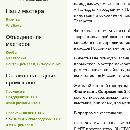
народных художественных п
«Наследие и традиции» и Г
Наши мастера
инноваций и сохранения тра
Визитки
Татарстан».
Альбомы
Фестиваль станет уникальн
Объединения
творческих людей разных на
способствовать продвижению
мастеров
народов России как внутри с
Клубы
В Фестивале примут участие
Мастерские
промыслов, мастера декорат
Центры ремесел, Объединения
ремесленники, дизайнеры, м
Столица народных
всех регионов России, а так
промыслов
Жителей и гостей города жд
Фестиваль Современной 
Промыслы
мастер-классов, живых панел
Предприятия НХП
выставки, public talk, ярмарк
Фонд развития НХП
В программе фестиваля:
Проект «100 лиц НХП»
***
АЗБУКА нижегородских НХП
 ОБРАЗОВАТЕЛЬНЫЕ БИЗ
и МТБ, ремесел
 АРТ пространство. ВЫСТАВ