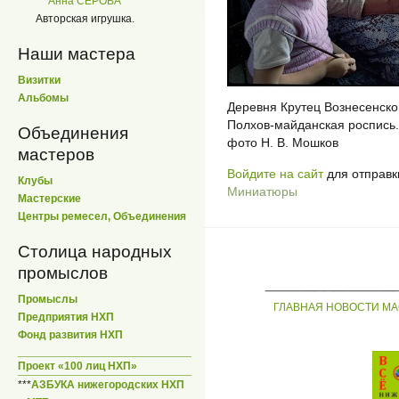
Анна СЕРОВА
Авторская игрушка.
Наши мастера
Визитки
Альбомы
Деревня Крутец Вознесенско
Полхов-майданская роспись.
Объединения
фото Н. В. Мошков
мастеров
Войдите на сайт
для отправк
Клубы
Миниатюры
Мастерские
Центры ремесел, Объединения
Столица народных
промыслов
_____________
Промыслы
ГЛАВНАЯ
НОВОСТИ
МА
Предприятия НХП
Фонд развития НХП
Проект «100 лиц НХП»
***
АЗБУКА нижегородских НХП