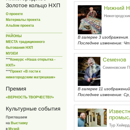
Золотое кольцо НХП
Нижний Н
О проекте
Нижегородск
Материалы проекта
Альбом проекта
РАЙОНЫ
В галерее 3 изображения.
МЕСТА традиционного
Последнее изменение:
Чт,
бытования НХП
МУЗЕИ
Семенов
***
Конкурс «Наша открытка -
НХП»
Семеновские
***
Проект «В гости к
нижегородским матрешкам»
Премия
В галерее 11 изображений
Последнее изменение:
Ср,
«ВЕРНОСТЬ ТВОРЧЕСТВУ»
Культурные события
Известн
промыс
Приглашаем
на
Выставку
Тур Хейерда
в
Музей