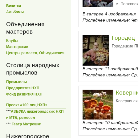
с. Полховс
Визитки
Альбомы
В галерее 4 изображения.
Последнее изменение:
Чт,
Объединения
мастеров
Городец
Клубы
Городецкие
Мастерские
Центры ремесел, Объединения
Столица народных
В галерее 11 изображений
промыслов
Последнее изменение:
Ср,
Промыслы
Предприятия НХП
Коверн
Фонд развития НХП
Ковернинс
Проект «100 лиц НХП»
***
АЗБУКА нижегородских НХП
и МТБ, ремесел
В галерее 10 изображений
***
Театр Матрешки
Последнее изменение:
Ср,
Нижегородское