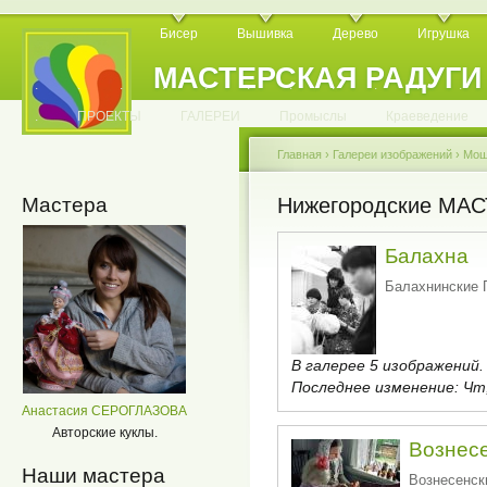
Бисер
Вышивка
Дерево
Игрушка
МАСТЕРСКАЯ РАДУГИ
.
.
.
.
.
.
.
.
.
.
.
.
ПРОЕКТЫ
ГАЛЕРЕИ
Промыслы
Краеведение
Главная
›
Галереи изображений
›
Мош
Мастера
Нижегородские МА
Балахна
Балахнински
В галерее 5 изображений.
Последнее изменение:
Чт,
Анастасия СЕРОГЛАЗОВА
Авторские куклы.
Вознес
Наши мастера
Вознесенс