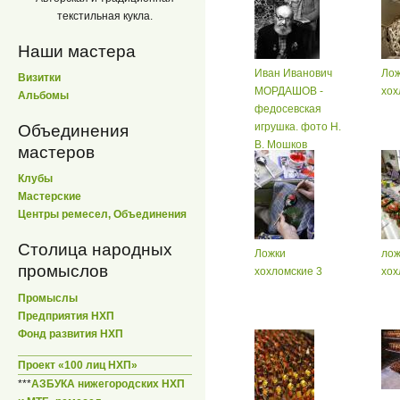
текстильная кукла.
Наши мастера
Иван Иванович
Лож
Визитки
МОРДАШОВ -
хох
Альбомы
федосевская
игрушка. фото Н.
Объединения
В. Мошков
мастеров
Клубы
Мастерские
Центры ремесел, Объединения
Столица народных
Ложки
лож
промыслов
хохломские 3
хох
Промыслы
Предприятия НХП
Фонд развития НХП
Проект «100 лиц НХП»
***
АЗБУКА нижегородских НХП