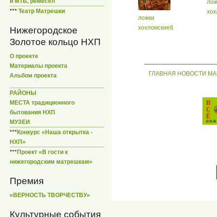
и МТБ, ремесел
лож
***
Театр Матрешки
хох
ложки
хохломские6
Нижегородское
Золотое кольцо НХП
О проекте
_____________
Материалы проекта
ГЛАВНАЯ
НОВОСТИ
МА
Альбом проекта
РАЙОНЫ
МЕСТА традиционного
бытования НХП
МУЗЕИ
***
Конкурс «Наша открытка -
НХП»
***
Проект «В гости к
нижегородским матрешкам»
Премия
«ВЕРНОСТЬ ТВОРЧЕСТВУ»
Культурные события