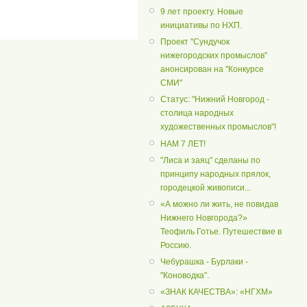
9 лет проекту. Новые
инициативы по НХП.
Проект "Сундучок
нижегородских промыслов"
анонсирован на "Конкурсе
СМИ"
Статус: "Нижний Новгород -
столица народных
художественных промыслов"!
НАМ 7 ЛЕТ!
"Лиса и заяц" сделаны по
принципу народных прялок,
городецкой живописи...
«А можно ли жить, не повидав
Нижнего Новгорода?»
Теофиль Готье. Путешествие в
Россию.
Чебурашка - Бурлаки -
"Коноводка".
«ЗНАК КАЧЕСТВА»: «НГХМ»