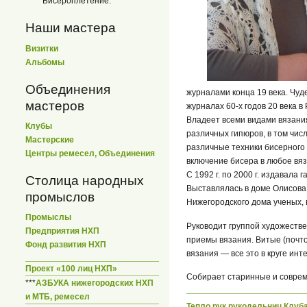
Бисероплетение.
Наши мастера
Визитки
Альбомы
Объединения
журналами конца 19 века. Чу
мастеров
журналах 60-х годов 20 века в
Владеет всеми видами вязания
Клубы
различных гипюров, в том числ
Мастерские
различные техники бисерного 
Центры ремесел, Объединения
включение бисера в любое вяз
С 1992 г. по 2000 г. издавала 
Столица народных
Выставлялась в доме Олисова,
промыслов
Нижегородского дома ученых, 
Промыслы
Руководит группой художестве
Предприятия НХП
приемы вязания. Витые (почто
Фонд развития НХП
вязания — все это в круге инт
Проект «100 лиц НХП»
Собирает старинные и соврем
***
АЗБУКА нижегородских НХП
и МТБ, ремесел
Тепло рук рукодельниц Клуб