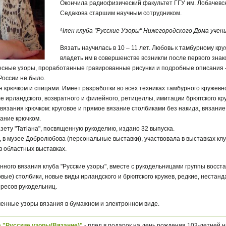
Окончила радиофизический факультет ГГУ им. Лобачевс
Седакова старшим научным сотрудником.
Член клуба "Русские Узоры" Нижегородского Дома учен
Вязать научилась в 10 – 11 лет. Любовь к тамбурному к
владеть им в совершенстве возникли после первого зна
десные узоры, проработанные гравированные рисунки и подробные описания 
 России не было.
 крючком и спицами. Имеет разработки во всех техниках тамбурного кружевно
е ирландского, возвратного и филейного, ретицеллы, имитации брюггского кру
вязания крючком: круговое и прямое вязание столбиками без накида, вязание 
ание крючком.
газету "Татiана", посвященную рукоделию, издано 32 выпуска.
 в музее Добролюбова (персональные выставки), участвовала в выставках клу
в областных выставках.
нного вязания клуба "Русские узоры", вместе с рукодельницами группы восс
вые) столбики, новые виды ирландского и брюггского кружев, редкие, нестан
ересов рукодельниц.
енные узоры вязания в бумажном и электронном виде.
а "Русские узоры(Вязание)"
- плед в подарок на день рождения 103-летней 