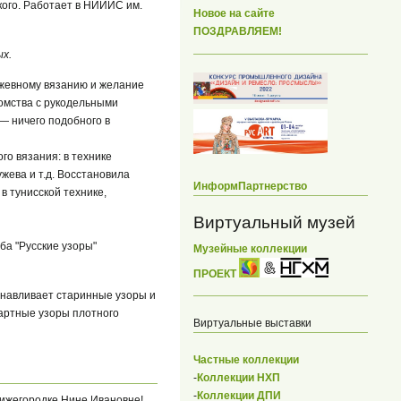
кого. Работает в НИИИС им.
Новое на сайте
ПОЗДРАВЛЯЕМ!
ых.
ружевному вязанию и желание
комства с рукодельными
— ничего подобного в
го вязания: в технике
жева и т.д. Восстановила
ИнформПартнерство
в тунисской технике,
Виртуальный музей
ба "Русские узоры"
Музейные коллекции
ПРОЕКТ
танавливает старинные узоры и
дартные узоры плотного
Виртуальные выставки
Частные коллекции
-
Коллекции НХП
-
Коллекции ДПИ
нижегородке Нине Ивановне!