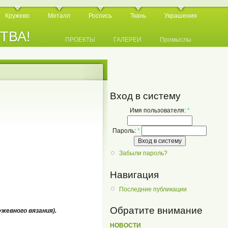
Кружево
Металл
Роспись
Ткань
Украшения
СТВА!
.
.
.
ПРОЕКТЫ
ГАЛЕРЕИ
Промыслы
Вход в систему
Имя пользователя:
*
Пароль:
*
Забыли пароль?
Навигация
Последние публикации
Обратите внимание
жевного вязания).
НОВОСТИ