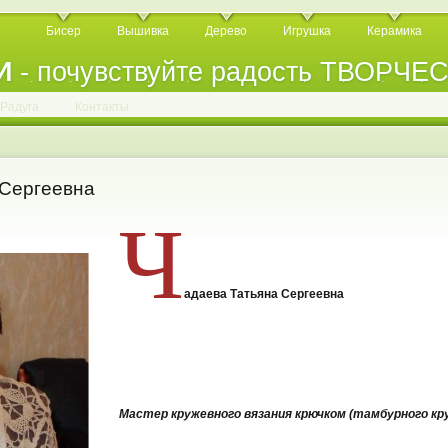
Бисер
Вышивка
Дерево
Игрушка
Керамика
И
- почувствуйте радость ТВОРЧЕ
.
.
.
.
.
.
.
.
.
.
.
Радуга
Контакты
Сергеевна
Ч
адаева Татьяна Сергеевна
Мастер кружевного вязания крючком (тамбурного кру