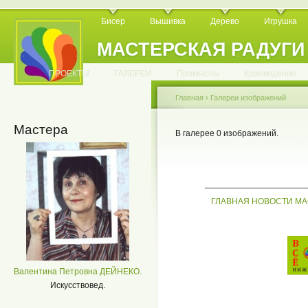
Бисер
Вышивка
Дерево
Игрушка
МАСТЕРСКАЯ РАДУГИ
.
.
.
.
.
.
.
.
.
.
.
.
ПРОЕКТЫ
ГАЛЕРЕИ
Промыслы
Краеведение
Главная
›
Галереи изображений
Мастера
В галерее 0 изображений.
_____________
ГЛАВНАЯ
НОВОСТИ
МА
Валентина Петровна ДЕЙНЕКО.
Искусствовед.