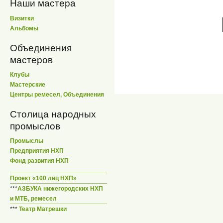
Наши мастера
Визитки
Альбомы
Объединения
мастеров
Клубы
Мастерские
Центры ремесел, Объединения
Столица народных
промыслов
Промыслы
Предприятия НХП
Фонд развития НХП
Проект «100 лиц НХП»
***
АЗБУКА нижегородских НХП
и МТБ, ремесел
***
Театр Матрешки