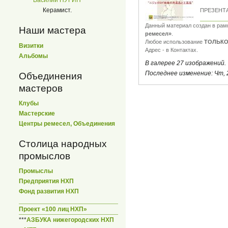
Василий ПУГИН
Керамист.
ПРЕЗЕНТАЦ
Данный материал создан в ра
Наши мастера
ремесел»
.
Любое использование
ТОЛЬКО
Визитки
Адрес - в Контактах.
Альбомы
В галерее 27 изображений.
Последнее изменение:
Чт, 
Объединения
мастеров
Клубы
Мастерские
Центры ремесел, Объединения
Столица народных
промыслов
Промыслы
Предприятия НХП
Фонд развития НХП
Проект «100 лиц НХП»
***
АЗБУКА нижегородских НХП