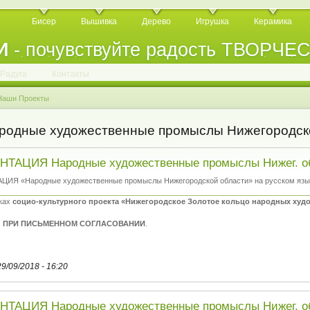
Бисер
Вышивка
Дерево
Игрушка
Керамика
И
- почувствуйте радость ТВОРЧЕ
.
.
.
.
.
.
.
.
.
.
.
Радуга
Контакты
Наши Проекты
дные художественные промыслы Нижегородско
ТАЦИЯ Народные художественные промыслы Нижег. обл
ИЯ «Народные художественные промыслы Нижегородской области» на русском язы
мках
социо-культурного проекта «Нижегородское Золотое кольцо народных ху
 ПРИ ПИСЬМЕННОМ СОГЛАСОВАНИИ
.
29/09/2018 - 16:20
ТАЦИЯ Народные художественные промыслы Нижег. об