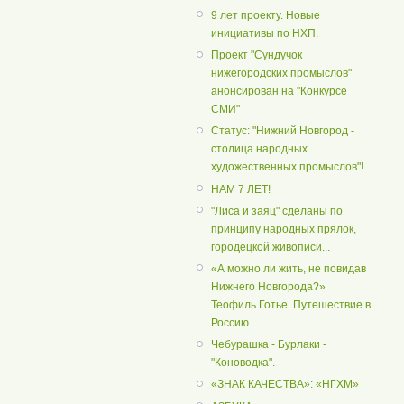
9 лет проекту. Новые
инициативы по НХП.
Проект "Сундучок
нижегородских промыслов"
анонсирован на "Конкурсе
СМИ"
Статус: "Нижний Новгород -
столица народных
художественных промыслов"!
НАМ 7 ЛЕТ!
"Лиса и заяц" сделаны по
принципу народных прялок,
городецкой живописи...
«А можно ли жить, не повидав
Нижнего Новгорода?»
Теофиль Готье. Путешествие в
Россию.
Чебурашка - Бурлаки -
"Коноводка".
«ЗНАК КАЧЕСТВА»: «НГХМ»