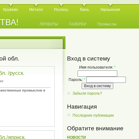
Кружево
Металл
Роспись
Ткань
Украшения
СТВА!
.
.
.
ПРОЕКТЫ
ГАЛЕРЕИ
Промыслы
й обл.
Вход в систему
Имя пользователя:
*
. /русск.
Пароль:
*
ке
дожественных промыслов и
Забыли пароль?
Навигация
Последние публикации
Обратите внимание
л./японск.
НОВОСТИ