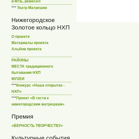
и МТБ, ремесел
***
Театр Матрешки
Нижегородское
Золотое кольцо НХП
О проекте
Материалы проекта
Альбом проекта
РАЙОНЫ
МЕСТА традиционного
бытования НХП
МУЗЕИ
***
Конкурс «Наша открытка -
НХП»
***
Проект «В гости к
нижегородским матрешкам»
Премия
«ВЕРНОСТЬ ТВОРЧЕСТВУ»
Культурные события