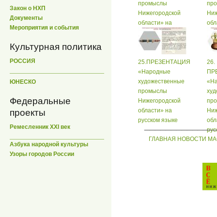
промыслы
пр
Закон о НХП
Нижегородской
Ниж
Документы
области» на
обл
Мероприятия и события
русском языке
рус
Культурная политика
РОССИЯ
25.ПРЕЗЕНТАЦИЯ
26.
«Народные
ПР
художественные
«Н
ЮНЕСКО
промыслы
худ
Федеральные
Нижегородской
пр
области» на
Ниж
проекты
русском языке
обл
_____________
Ремесленник XXI век
рус
ГЛАВНАЯ
НОВОСТИ
МА
Азбука народной культуры
Узоры городов России