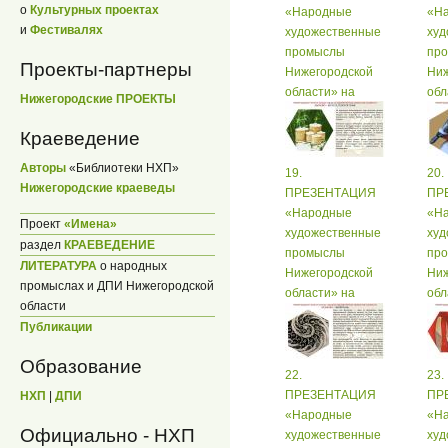
о
Культурных проектах
«Народные
«Н
и
Фестивалях
художественные
худ
промыслы
пр
Проекты-партнеры
Нижегородской
Ниж
области» на
обл
Нижегородские ПРОЕКТЫ
русском языке
рус
Краеведение
Авторы
«Библиотеки НХП»
19.
20.
Нижегородские краеведы
ПРЕЗЕНТАЦИЯ
ПР
«Народные
«Н
Проект
«Имена»
художественные
худ
раздел
КРАЕВЕДЕНИЕ
промыслы
пр
ЛИТЕРАТУРА
о народных
Нижегородской
Ниж
промыслах и ДПИ Нижегородской
области» на
обл
области
русском языке
рус
Публикации
Образование
22.
23.
ПРЕЗЕНТАЦИЯ
ПР
НХП
|
ДПИ
«Народные
«Н
Официально - НХП
художественные
худ