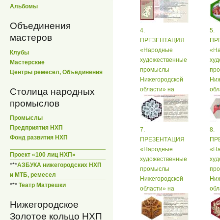
рус
Альбомы
Объединения
4.
5.
мастеров
ПРЕЗЕНТАЦИЯ
ПР
«Народные
«Н
Клубы
художественные
худ
Мастерские
промыслы
пр
Центры ремесел, Объединения
Нижегородской
Ниж
области» на
обл
Столица народных
русском языке
рус
промыслов
Промыслы
Предприятия НХП
7.
8.
Фонд развития НХП
ПРЕЗЕНТАЦИЯ
ПР
«Народные
«Н
Проект «100 лиц НХП»
художественные
худ
***
АЗБУКА нижегородских НХП
промыслы
пр
и МТБ, ремесел
Нижегородской
Ниж
***
Театр Матрешки
области» на
обл
русском языке
рус
Нижегородское
Золотое кольцо НХП