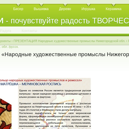
Бисер
Вышивка
Дерево
Игрушка
Керамика
И
- почувствуйте радость ТВОРЧЕ
.
.
.
.
.
.
.
.
.
.
.
Радуга
Контакты
роекты
›
ПРЕЗЕНТАЦИЯ Народные художественные промыслы Нижегородской обл.
›
обл. /русск.
«Народные художественные промыслы Нижегор