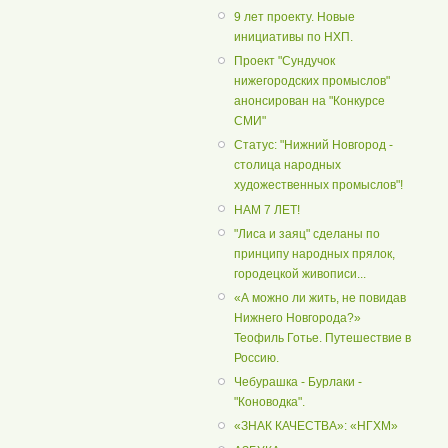
9 лет проекту. Новые
инициативы по НХП.
Проект "Сундучок
нижегородских промыслов"
анонсирован на "Конкурсе
СМИ"
Статус: "Нижний Новгород -
столица народных
художественных промыслов"!
НАМ 7 ЛЕТ!
"Лиса и заяц" сделаны по
принципу народных прялок,
городецкой живописи...
«А можно ли жить, не повидав
Нижнего Новгорода?»
Теофиль Готье. Путешествие в
Россию.
Чебурашка - Бурлаки -
"Коноводка".
«ЗНАК КАЧЕСТВА»: «НГХМ»