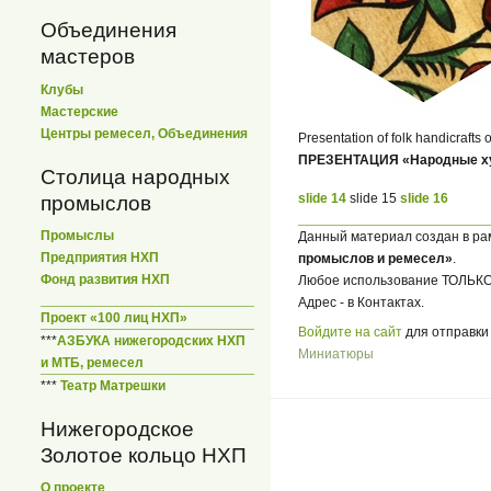
Объединения
мастеров
Клубы
Мастерские
Центры ремесел, Объединения
Presentation of folk handicrafts
ПРЕЗЕНТАЦИЯ «Народные ху
Столица народных
slide 14
slide 15
slide 16
промыслов
Промыслы
Данный материал создан в ра
Предприятия НХП
промыслов и ремесел»
.
Фонд развития НХП
Любое использование ТОЛ
Адрес - в Контактах.
Проект «100 лиц НХП»
Войдите на сайт
для отправки
***
АЗБУКА нижегородских НХП
Миниатюры
и МТБ, ремесел
***
Театр Матрешки
Нижегородское
Золотое кольцо НХП
О проекте