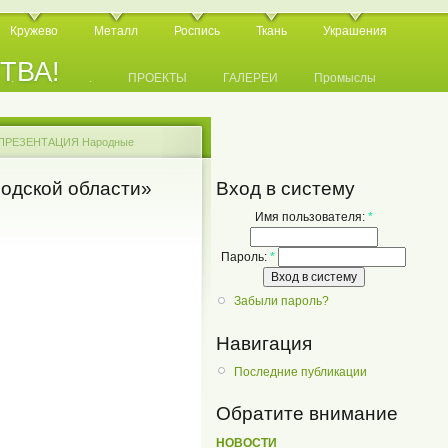
Кружево
Металл
Роспись
Ткань
Украшения
СТВА!
.
.
.
ПРОЕКТЫ
ГАЛЕРЕИ
Промыслы
ПРЕЗЕНТАЦИЯ Народные
одской области»
Вход в систему
Имя пользователя:
*
Пароль:
*
Забыли пароль?
Навигация
Последние публикации
Обратите внимание
НОВОСТИ