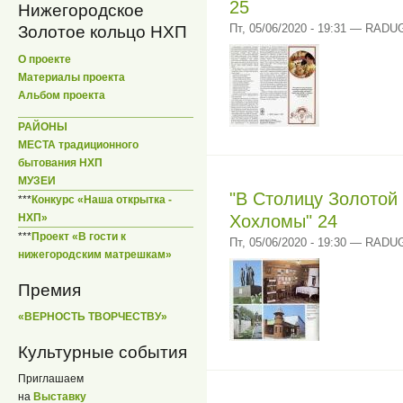
25
Нижегородское
Пт, 05/06/2020 - 19:31 — RADU
Золотое кольцо НХП
О проекте
Материалы проекта
Альбом проекта
РАЙОНЫ
МЕСТА традиционного
бытования НХП
МУЗЕИ
"В Столицу Золотой
***
Конкурс «Наша открытка -
НХП»
Хохломы" 24
***
Проект «В гости к
Пт, 05/06/2020 - 19:30 — RADU
нижегородским матрешкам»
Премия
«ВЕРНОСТЬ ТВОРЧЕСТВУ»
Культурные события
Приглашаем
на
Выставку