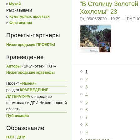
"В Столицу Золотой
в
Музей
Хохломы" 23
Рассказываем
о
Культурных проектах
Пт, 05/06/2020 - 19:29 — RADU
и
Фестивалях
Проекты-партнеры
Нижегородские ПРОЕКТЫ
Краеведение
Авторы
«Библиотеки НХП»
1
Нижегородские краеведы
2
Проект
«Имена»
3
раздел
КРАЕВЕДЕНИЕ
4
ЛИТЕРАТУРА
о народных
5
промыслах и ДПИ Нижегородской
области
6
Публикации
7
8
Образование
9
НХП
|
ДПИ
следующая ›