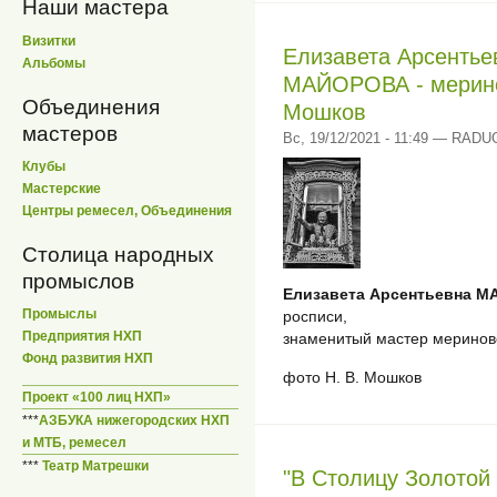
Наши мастера
Визитки
Елизавета Арсентье
Альбомы
МАЙОРОВА - мерино
Объединения
Мошков
мастеров
Вс, 19/12/2021 - 11:49 — RAD
Клубы
Мастерские
Центры ремесел, Объединения
Столица народных
промыслов
Елизавета Арсентьевна 
Промыслы
росписи,
Предприятия НХП
знаменитый мастер меринов
Фонд развития НХП
фото Н. В. Мошков
Проект «100 лиц НХП»
***
АЗБУКА нижегородских НХП
и МТБ, ремесел
***
Театр Матрешки
"В Столицу Золотой