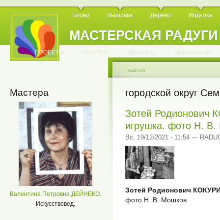
Бисер
Вышивка
Дерево
Игрушка
МАСТЕРСКАЯ РАДУГИ
.
.
.
.
.
.
.
.
.
.
.
.
ПРОЕКТЫ
ГАЛЕРЕИ
Промыслы
Краеведение
Главная
Мастера
городской округ Се
Зотей Родионович 
игрушка. фото Н. В
Вс, 19/12/2021 - 11:54 — RAD
Зотей Родионович КОКУР
Валентина Петровна ДЕЙНЕКО.
фото Н. В. Мошков
Искусствовед.