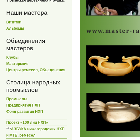
Новинская деревянная игрушка.
Наши мастера
Визитки
Альбомы
Объединения
мастеров
Клубы
Мастерские
Центры ремесел, Объединения
Столица народных
промыслов
Промыслы
Предприятия НХП
Фонд развития НХП
Проект «100 лиц НХП»
***
АЗБУКА нижегородских НХП
и МТБ, ремесел