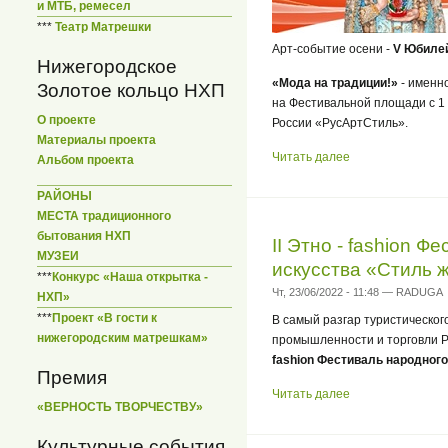
и МТБ, ремесел
***
Театр Матрешки
Арт-событие осени -
V Юбилей
Нижегородское
«Мода на традиции!»
- именн
Золотое кольцо НХП
на Фестивальной площади с 1 
О проекте
России «РусАртСтиль».
Материалы проекта
Читать далее
Альбом проекта
РАЙОНЫ
МЕСТА традиционного
бытования НХП
II Этно - fashion 
МУЗЕИ
искусства «Стиль ж
***
Конкурс «Наша открытка -
Чт, 23/06/2022 - 11:48 — RADUGA
НХП»
***
Проект «В гости к
В самый разгар туристического
нижегородским матрешкам»
промышленности и торговли Р
fashion Фестиваль народного
Премия
Читать далее
«ВЕРНОСТЬ ТВОРЧЕСТВУ»
Культурные события