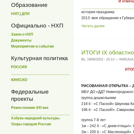
И отмеча
Образование
история праздника:
НХП
|
ДПИ
2013: мое обращение к Губер
Официально - НХП
Читать далее
Закон о НХП
Документы
Мероприятия и события
ИТОГИ IX областно
Культурная политика
Вс, 19/06/2022 - 15:13 — RADUGA
РОССИЯ
ИТОГ
ЮНЕСКО
РИСОВАННАЯ ОТКРЫТКА – 
Федеральные
МБУ ДО «ДДТ Нижегородского р
группа дошкольники
проекты
218 б - «С Пасхой» Шкунова К
Ремесленник XXI век
196 б - «С Пасхой!». Смирнов
Азбука народной культуры
группа 7-8 лет
Узоры городов России
1м – 242 б - «С днем птицы!».
2м – 205 б - «С Масленицей».