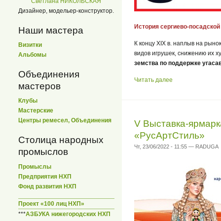
Светлана НИКОЛЬСКАЯ
Дизайнер, модельер-конструктор.
История сергиево-посадской
Наши мастера
К концу XIX в. наплыв на ры
Визитки
видов игрушек, снижению их х
Альбомы
земства по поддержке угас
Объединения
Читать далее
мастеров
Клубы
Мастерские
Центры ремесел, Объединения
V Выставка-ярмарк
«РусАртСтиль»
Столица народных
Чт, 23/06/2022 - 11:55 — RADUGA
промыслов
Промыслы
Предприятия НХП
Фонд развития НХП
Проект «100 лиц НХП»
***
АЗБУКА нижегородских НХП