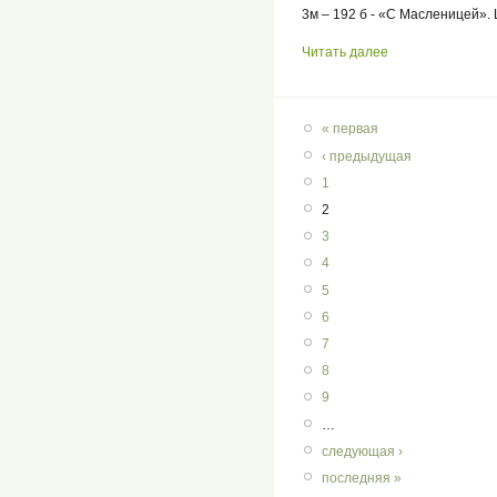
3м – 192 б - «С Масленицей»
Читать далее
« первая
‹ предыдущая
1
2
3
4
5
6
7
8
9
…
следующая ›
последняя »