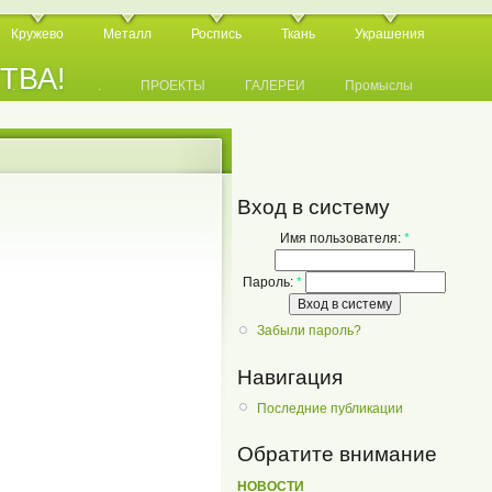
Кружево
Металл
Роспись
Ткань
Украшения
СТВА!
.
.
.
ПРОЕКТЫ
ГАЛЕРЕИ
Промыслы
Вход в систему
Имя пользователя:
*
Пароль:
*
Забыли пароль?
Навигация
Последние публикации
Обратите внимание
НОВОСТИ