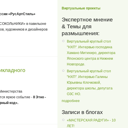
Виртуальные проекты
оссии «РусАртСтиль»
Экспертное мнение
 «СОКОЛЬНИКИ» в павильоне
& Темы для
ов, художников и дизайнеров
размышления:
Виртуальный круглый стол
"НХП". Интервью господина
Хамано Митихиро, директора
Японского центра в Нижнем
Новгороде.
рикладного
Виртуальный круглый стол
"НХП". Интервью Галины
Юрьевны Клочковой,
директора школы, депутата
е Министерства
ОЗС НО.
тся яркое событие -
II Этно -
подробнее
урный код».
Записи в блогах
«МАСТЕРСКАЯ РАДУГИ» - 10
ЛЕТ!