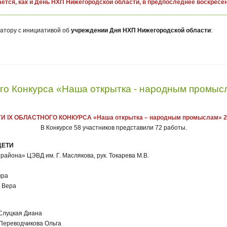
ется, как и День НХП Нижегородской области, в предпоследнее воскресе
натору с инициативой об
учреждении Дня НХП Нижегородской области
:
го Конкурса «Наша открытка - народным промысл
И IX ОБЛАСТНОГО КОНКУРСА «Наша открытка – народным промыслам» 20
В Конкурсе 58 участников представили 72 работы.
ДЕТИ
айона» ЦЭВД им. Г. Маслякова, рук. Токарева М.В.
ира
а Вера
 Слуцкая Диана
 Переводчикова Ольга