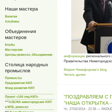
Наши мастера
Визитки
Альбомы
Объединения
мастеров
Клубы
Мастерские
Центры ремесел, Объединения
информации
регионального 
Правительства Нижегородско
Столица народных
Мария Никифорова's blog
промыслов
Читать далее
Промыслы
Предприятия НХП
Фонд развития НХП
"ПОЗДРАВЛЯЕМ С 
Проект «100 лиц НХП»
"НАША ОТКРЫТКА
***
АЗБУКА нижегородских НХП
и МТБ, ремесел
Чт, 27/02/2014 - 22:56 — RADU