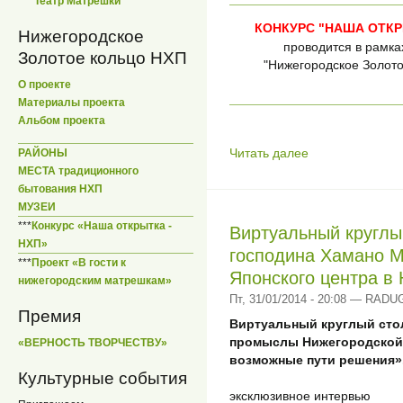
***
Театр Матрешки
КОНКУРС "НАША ОТК
Нижегородское
проводится в рамка
Золотое кольцо НХП
"Нижегородское Золот
О проекте
Материалы проекта
Альбом проекта
Читать далее
РАЙОНЫ
МЕСТА традиционного
бытования НХП
МУЗЕИ
***
Конкурс «Наша открытка -
Виртуальный круглы
НХП»
господина Хамано М
***
Проект «В гости к
Японского центра в
нижегородским матрешкам»
Пт, 31/01/2014 - 20:08 — RADU
Премия
Виртуальный круглый сто
промыслы Нижегородской 
«ВЕРНОСТЬ ТВОРЧЕСТВУ»
возможные пути решения».
Культурные события
эксклюзивное интервью