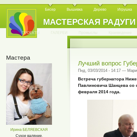
Бисер
Вышивка
Дерево
Игрушка
МАСТЕРСКАЯ РАДУГИ
.
.
.
.
.
.
.
.
.
.
.
.
ПРОЕКТЫ
ГАЛЕРЕИ
Промыслы
Краеведение
Мастера
Лучший вопрос Губе
Пнд, 03/03/2014 - 14:17 — Мар
Встреча губернатора Ниж
Павлиновича Шанцева со 
февраля 2014 года.
Ирина БЕЛЯЕВСКАЯ
Сухое валяние.