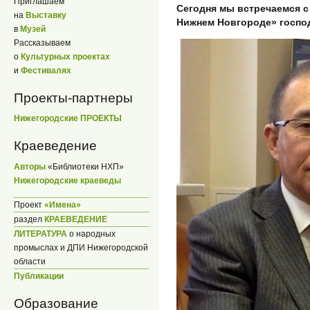
Приглашаем
Сегодня мы встречаемся с
на
Выставку
Нижнем Новгороде» госпо
в
Музей
Рассказываем
о
Культурных проектах
и
Фестивалях
Проекты-партнеры
Нижегородские ПРОЕКТЫ
Краеведение
Авторы
«Библиотеки НХП»
Нижегородские краеведы
Проект
«Имена»
раздел
КРАЕВЕДЕНИЕ
ЛИТЕРАТУРА
о народных
промыслах и ДПИ Нижегородской
области
Публикации
Образование