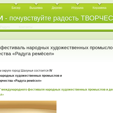
Бисер
Вышивка
Дерево
Игрушка
Керамика
И
- почувствуйте радость ТВОРЧЕ
.
.
.
.
.
.
.
.
.
.
.
Радуга
Контакты
фестиваль народных художественных промыслов
ества «Радуга ремёсел»
ом округе город Шахунья состоится
IV
народных художественных промыслов и
орчества «Радуга ремёсел»
 международного фестиваля народных художественных промыслов и де
ел
»