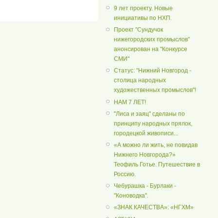
9 лет проекту. Новые
инициативы по НХП.
Проект "Сундучок
нижегородских промыслов"
анонсирован на "Конкурсе
СМИ"
Статус: "Нижний Новгород -
столица народных
художественных промыслов"!
НАМ 7 ЛЕТ!
"Лиса и заяц" сделаны по
принципу народных прялок,
городецкой живописи...
«А можно ли жить, не повидав
Нижнего Новгорода?»
Теофиль Готье. Путешествие в
Россию.
Чебурашка - Бурлаки -
"Коноводка".
«ЗНАК КАЧЕСТВА»: «НГХМ»