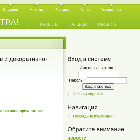
Кружево
Металл
Роспись
Ткань
Украшения
СТВА!
.
.
.
ПРОЕКТЫ
ГАЛЕРЕИ
Промыслы
 и декоративно-
Вход в систему
Имя пользователя:
*
Пароль:
*
Забыли пароль?
Навигация
коративно-прикладного
Последние публикации
Обратите внимание
НОВОСТИ