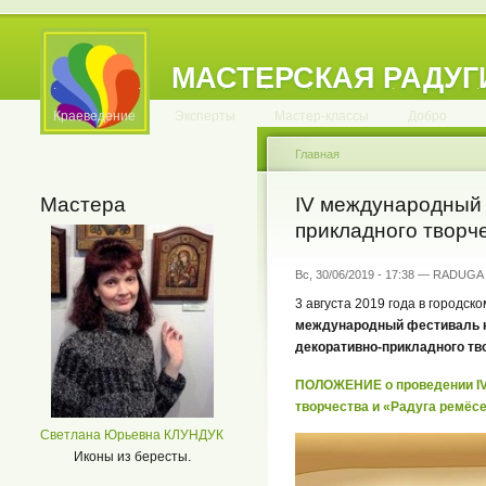
МАСТЕРСКАЯ РАДУГ
.
.
.
.
.
.
.
.
.
.
.
Краеведение
Эксперты
Мастер-классы
Добро
Главная
Мастера
IV международный 
прикладного творч
Вс, 30/06/2019 - 17:38 — RADUGA
3 августа 2019 года в городск
международный фестиваль 
декоративно-прикладного тв
ПОЛОЖЕНИЕ о проведении IV
творчества и «Радуга ремёс
Светлана Юрьевна КЛУНДУК
Иконы из бересты.