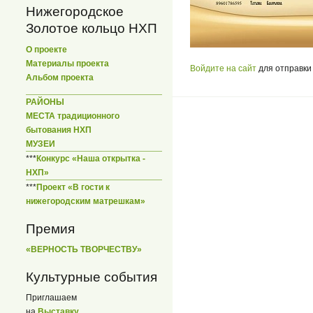
Нижегородское
Золотое кольцо НХП
О проекте
Материалы проекта
Войдите на сайт
для отправки
Альбом проекта
РАЙОНЫ
МЕСТА традиционного
бытования НХП
МУЗЕИ
***
Конкурс «Наша открытка -
НХП»
***
Проект «В гости к
нижегородским матрешкам»
Премия
«ВЕРНОСТЬ ТВОРЧЕСТВУ»
Культурные события
Приглашаем
на
Выставку