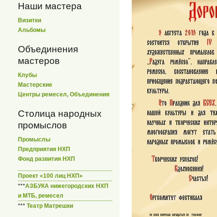
Наши мастера
Визитки
Альбомы
Объединения
мастеров
Клубы
Мастерские
Центры ремесел, Объединения
Столица народных
промыслов
Промыслы
Предприятия НХП
Фонд развития НХП
Проект «100 лиц НХП»
***
АЗБУКА нижегородских НХП
и МТБ, ремесел
***
Театр Матрешки