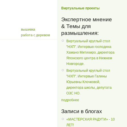
Виртуальные проекты
Экспертное мнение
& Темы для
вышивка
размышления:
работа с деревом
Виртуальный круглый стол
"НХП". Интервью господина
Хамано Митихиро, директора
Японского центра в Нижнем
Новгороде.
Виртуальный круглый стол
"НХП". Интервью Галины
Юрьевны Клочковой,
директора школы, депутата
ОЗС НО.
подробнее
Записи в блогах
«МАСТЕРСКАЯ РАДУГИ» - 10
ЛЕТ!