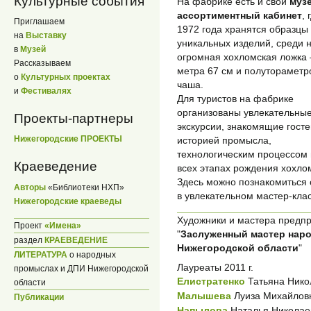
Культурные события
На фабрике есть и свой
музе
ассортиментный кабинет
, 
Приглашаем
1972 года хранятся образцы
на
Выставку
уникальных изделий, среди 
в
Музей
огромная хохломская ложка 
Рассказываем
метра 67 см и полутораметр
о
Культурных проектах
чаша.
и
Фестивалях
Для туристов на фабрике
организованы увлекательны
Проекты-партнеры
экскурсии, знакомящие госте
Нижегородские ПРОЕКТЫ
историей промысла,
технологическим процессом
Краеведение
всех этапах рождения хохло
Здесь можно познакомиться 
Авторы
«Библиотеки НХП»
в увлекательном мастер-кла
Нижегородские краеведы
Художники и мастера предпр
Проект
«Имена»
"
Заслуженный мастер нар
раздел
КРАЕВЕДЕНИЕ
Нижегородской области
"
ЛИТЕРАТУРА
о народных
Лауреаты 2011 г.
промыслах и ДПИ Нижегородской
Елистратенко
Татьяна Нико
области
Малышева
Луиза Михайловн
Публикации
Напылова
Наталья Николае