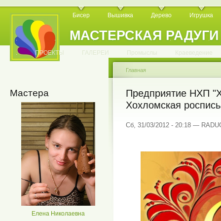
Бисер
Вышивка
Дерево
Игрушка
МАСТЕРСКАЯ РАДУГИ
.
.
.
.
.
.
.
.
.
.
.
.
ПРОЕКТЫ
ГАЛЕРЕИ
Промыслы
Краеведение
Главная
Мастера
Предприятие НХП "Х
Хохломская роспись
Сб, 31/03/2012 - 20:18 — RAD
Елена Николаевна