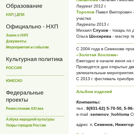
Образование
Лауреат 2012 г.
Торопов
Павел Викторович -
НХП
|
ДПИ
участка
Лауреаты 2013 г.
Официально - НХП
Михаил
Слузов
- токарь по 
Закон о НХП
Ольга
Шохирева
- мастер т
Документы
Мероприятия и события
С 2004 года в Семенове про
«
Золотая Хохлома
»
Культурная политика
Ежегодно в начале июня на п
Проводятся дни открытых две
РОССИЯ
увлекательные мероприятия
С 2013 г. фестиваль приобре
ЮНЕСКО
Альбом изделий
Федеральные
проекты
Контакты:
тел.:
8(831-62) 5-70-50, 5-96
Ремесленник XXI век
e-mail :
semenov_hohloma
С
Азбука народной культуры
адрес :
г. Семенов, Нижегор
Узоры городов России