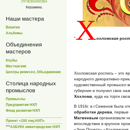
ЛУЧЕВНИКОВА
Керамика.
Х
Наши мастера
Визитки
Альбомы
"
охломская росп
Объединения
мастеров
Клубы
Мастерские
Центры ремесел, Объединения
Хохломская роспись – это я
народного декоративно-прик
Столица народных
художественный промысел во
промыслов
губернии и получил свое наз
Хохлома
, куда на торги св
Промыслы
Предприятия НХП
В 1916г. в г.Семенов была о
Фонд развития НХП
обработки дерева
, первые 
Матвеевым
организовали н
Проект «100 лиц НХП»
впоследствии в крупное пр
***
АЗБУКА нижегородских НХП
«Знак Почета» «Хохломская 