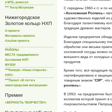
и МТБ, ремесел
***
Театр Матрешки
С середины 1960-х гг. и по
«
Хохломская Роспись
» яв
Нижегородское
художественных изделий из 
Золотое кольцо НХП
Благодаря талантливому ко
традиции древних мастеров.
О проекте
Материалы проекта
Изделия предприятия облада
Альбом проекта
Благодаря специальному по
обработке они весьма практ
РАЙОНЫ
хохломской посуды можно пит
МЕСТА традиционного
внешнего вида от холодных и
бытования НХП
продуктов.
МУЗЕИ
***
Конкурс «Наша открытка -
Кроме того, вся продукция 
НХП»
сертифицирована и защище
товарным знаком "
СХР
", что
***
Проект «В гости к
роспись
».
нижегородским матрешкам»
В 1992г. на предприятии был
Премия
коллектив которой принят в 
«ВЕРНОСТЬ ТВОРЧЕСТВУ»
покровительством Патриарх