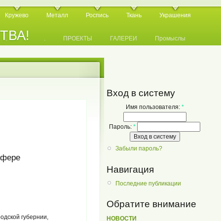
Кружево
Металл
Роспись
Ткань
Украшения
СТВА!
.
.
.
ПРОЕКТЫ
ГАЛЕРЕИ
Промыслы
Вход в систему
Имя пользователя:
*
Пароль:
*
Забыли пароль?
сфере
Навигация
Последние публикации
Обратите внимание
одской губернии,
НОВОСТИ