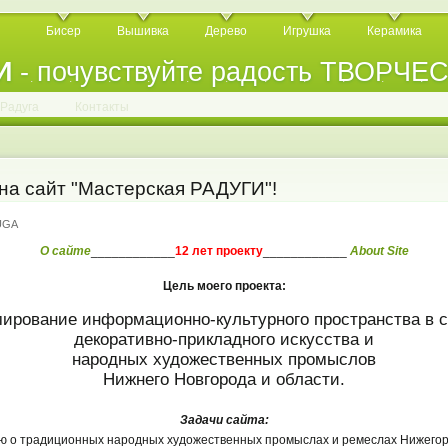
Бисер
Вышивка
Дерево
Игрушка
Керамика
И
- почувствуйте радость ТВОРЧЕ
.
.
.
.
.
.
.
.
.
.
.
Радуга
Контакты
на сайт "Мастерская РАДУГИ"!
DUGA
О сайте
____________
12 лет проекту
____________
About Site
Цель моего проекта:
ирование информационно-культурного пространства в 
декоративно-прикладного искусства и
народных художественных промыслов
Нижнего Новгорода и области.
Задачи сайта:
 о традиционных народных художественных промыслах и ремеслах Нижегор