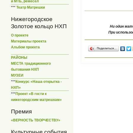
и МТБ, ремесел
***
Театр Матрешки
Нижегородское
Золотое кольцо НХП
Ни один мат
При использо
О проекте
Материалы проекта
Альбом проекта
Поделиться…
РАЙОНЫ
МЕСТА традиционного
бытования НХП
МУЗЕИ
***
Конкурс «Наша открытка -
НХП»
***
Проект «В гости к
нижегородским матрешкам»
Премия
«ВЕРНОСТЬ ТВОРЧЕСТВУ»
Культурные события