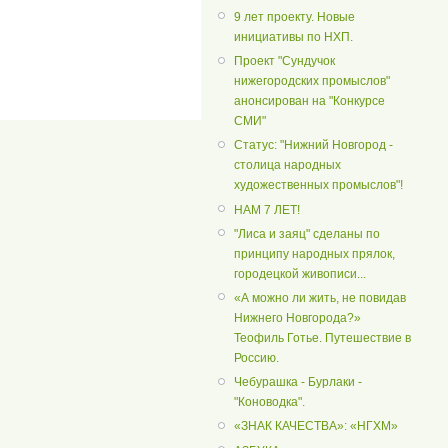
9 лет проекту. Новые
инициативы по НХП.
Проект "Сундучок
нижегородских промыслов"
анонсирован на "Конкурсе
СМИ"
Статус: "Нижний Новгород -
столица народных
художественных промыслов"!
НАМ 7 ЛЕТ!
"Лиса и заяц" сделаны по
принципу народных прялок,
городецкой живописи...
«А можно ли жить, не повидав
Нижнего Новгорода?»
Теофиль Готье. Путешествие в
Россию.
Чебурашка - Бурлаки -
"Коноводка".
«ЗНАК КАЧЕСТВА»: «НГХМ»