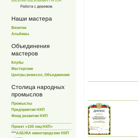
Василий Васильевич ГАПОН
Работа с деревом.
Наши мастера
Визитки
Альбомы
Объединения
мастеров
Клубы
Мастерские
Центры ремесел, Объединения
Столица народных
промыслов
Промыслы
Предприятия НХП
Фонд развития НХП
Проект «100 лиц НХП»
***
АЗБУКА нижегородских НХП