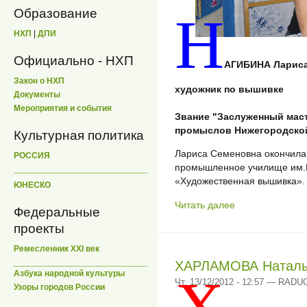
Образование
Н
НХП
|
ДПИ
Официально - НХП
АГИБИНА Лариса
Закон о НХП
художник по вышивке
Документы
Мероприятия и события
Звание "Заслуженный мас
промыслов Нижегородской 
Культурная политика
Лариса Семеновна окончила
РОССИЯ
промышленное училище им.К
«Художественная вышивка».
ЮНЕСКО
Читать далее
Федеральные
проекты
Ремесленник XXI век
ХАРЛАМОВА Наталь
Азбука народной культуры
Х
Чт, 13/12/2012 - 12:57 — RADU
Узоры городов России