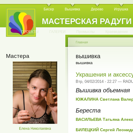
Бисер
Вышивка
Дерево
Игрушка
МАСТЕРСКАЯ РАДУГИ
.
.
.
.
.
.
.
.
.
.
.
.
ПРОЕКТЫ
ГАЛЕРЕИ
Промыслы
Краеведение
Главная
Мастера
вышивка
вышивка
Украшения и аксесс
Втр, 04/02/2014 - 22:27 — RA
Вышивка объемная
ЮЖАЛИНА Светлана Вале
Береста
ВАСИЛЬЕВА Татьяна Алек
Елена Николаевна
БИЛЕЦКИЙ Сергей Леонид