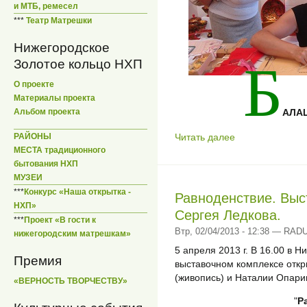
и МТБ, ремесел
***
Театр Матрешки
Нижегородское
Б
Золотое кольцо НХП
О проекте
Материалы проекта
АЛАШ
Альбом проекта
Читать далее
РАЙОНЫ
МЕСТА традиционного
бытования НХП
МУЗЕИ
***
Конкурс «Наша открытка -
Равноденствие. Выс
НХП»
Сергея Ледкова.
***
Проект «В гости к
Втр, 02/04/2013 - 12:38 — RA
нижегородским матрешкам»
5 апреля 2013 г. В 16.00 в 
Премия
выставочном комплексе откр
(живопись) и Наталии Опарин
«ВЕРНОСТЬ ТВОРЧЕСТВУ»
"
Р