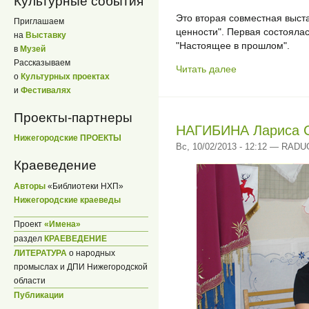
Культурные события
Это вторая совместная выст
Приглашаем
ценности". Первая состоялас
на
Выставку
"Настоящее в прошлом".
в
Музей
Рассказываем
Читать далее
о
Культурных проектах
и
Фестивалях
Проекты-партнеры
НАГИБИНА Лариса 
Нижегородские ПРОЕКТЫ
Вс, 10/02/2013 - 12:12 — RAD
Краеведение
Авторы
«Библиотеки НХП»
Нижегородские краеведы
Проект
«Имена»
раздел
КРАЕВЕДЕНИЕ
ЛИТЕРАТУРА
о народных
промыслах и ДПИ Нижегородской
области
Публикации