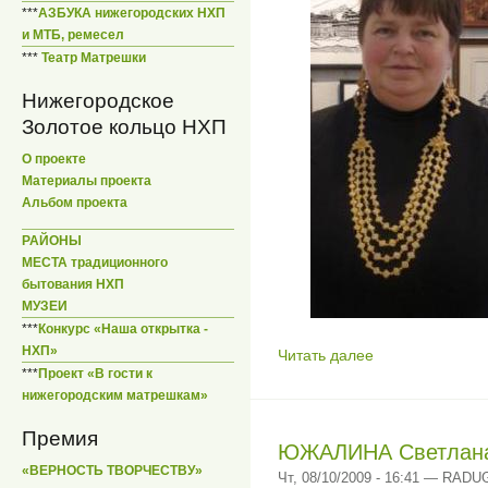
***
АЗБУКА нижегородских НХП
и МТБ, ремесел
***
Театр Матрешки
Нижегородское
Золотое кольцо НХП
О проекте
Материалы проекта
Альбом проекта
РАЙОНЫ
МЕСТА традиционного
бытования НХП
МУЗЕИ
***
Конкурс «Наша открытка -
НХП»
Читать далее
***
Проект «В гости к
нижегородским матрешкам»
Премия
ЮЖАЛИНА Светлана
«ВЕРНОСТЬ ТВОРЧЕСТВУ»
Чт, 08/10/2009 - 16:41 — RADU