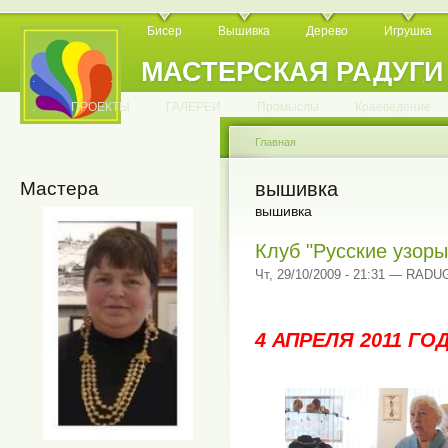
Бисер
Вышивка
Дерево
Игрушка
МАСТЕРСКАЯ РАДУГИ
.
.
.
.
.
.
.
.
.
.
.
.
ПРОЕКТЫ
ГАЛЕРЕИ
Промыслы
Краеведение
Главная
Мастера
вышивка
вышивка
Клуб "Русские узоры
Чт, 29/10/2009 - 21:31 — RADU
4 АПРЕЛЯ 2011 ГОД