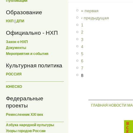
Публикации
« первая
Образование
‹ предыдущая
НХП
|
ДПИ
1
Официально - НХП
2
3
Закон о НХП
4
Документы
5
Мероприятия и события
6
Культурная политика
7
РОССИЯ
8
ЮНЕСКО
_____________
Федеральные
проекты
ГЛАВНАЯ
НОВОСТИ
МА
Ремесленник XXI век
Азбука народной культуры
Узоры городов России