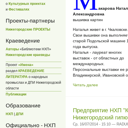
М
о
Культурных проектах
акарова Ната
и
Фестивалях
Александровна
вышивка картин
Проекты-партнеры
Наталья живет в г. Чкаловске
Нижегородские ПРОЕКТЫ
Свои вышивки она выполняе
Краеведение
старой Подольской машине 
года выпуска.
Авторы
«Библиотеки НХП»
Наталья - лауреат многих
Нижегородские краеведы
выставок - от областных до
международных.
Проект
«Имена»
Персональные выставки ее р
раздел
КРАЕВЕДЕНИЕ
Владимирской, Ивановской о
ЛИТЕРАТУРА
о народных
промыслах и ДПИ Нижегородской
Читать далее
области
Публикации
Образование
Предприятие НХП "К
НХП
|
ДПИ
Нижегородский гипюр
Ср, 16/07/2014 - 15:10 — RAD
Официально - НХП