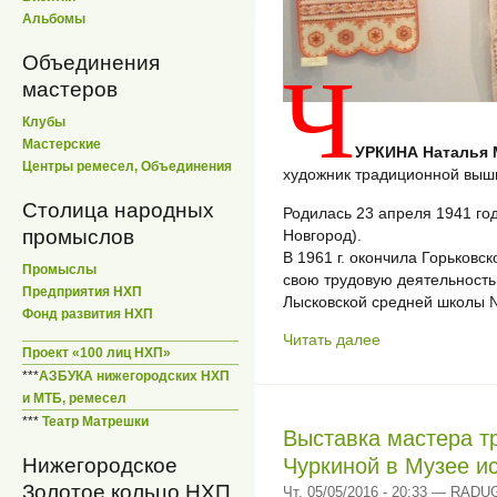
Альбомы
Объединения
Ч
мастеров
Клубы
Мастерские
УРКИНА Наталья 
Центры ремесел, Объединения
художник традиционной выш
Столица народных
Родилась 23 апреля 1941 го
промыслов
Новгород).
В 1961 г. окончила Горьковс
Промыслы
свою трудовую деятельность
Предприятия НХП
Лысковской средней школы 
Фонд развития НХП
Читать далее
Проект «100 лиц НХП»
***
АЗБУКА нижегородских НХП
и МТБ, ремесел
***
Театр Матрешки
Выставка мастера т
Чуркиной в Музее и
Нижегородское
Золотое кольцо НХП
Чт, 05/05/2016 - 20:33 — RADU