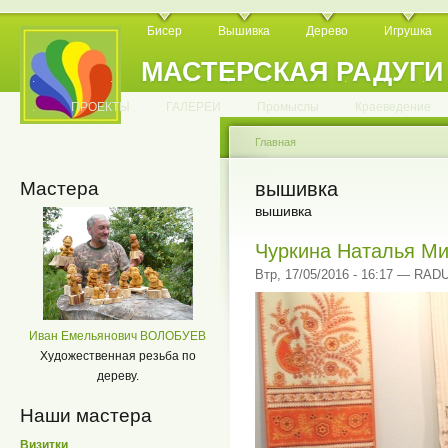
Бисер
Вышивка
Дерево
Игрушка
МАСТЕРСКАЯ РАДУГИ
.
.
.
.
.
.
.
.
.
.
.
.
ПРОЕКТЫ
ГАЛЕРЕИ
Промыслы
Краеведение
Главная
Мастера
вышивка
вышивка
Чуркина Наталья М
Втр, 17/05/2016 - 16:17 — RA
Иван Емельянович ВОЛОБУЕВ
Художественная резьба по
дереву.
Наши мастера
Визитки