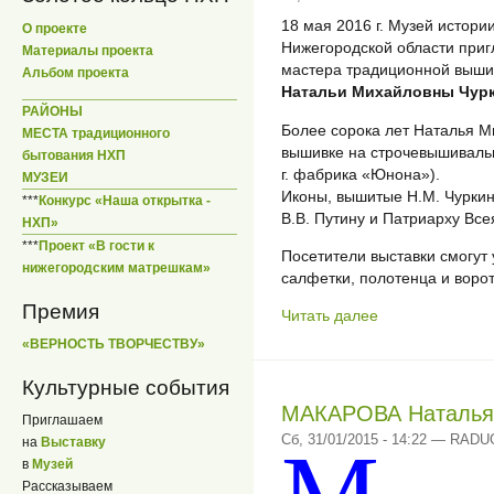
18 мая 2016 г. Музей истор
О проекте
Нижегородской области приг
Материалы проекта
мастера традиционной выши
Альбом проекта
Натальи Михайловны Чур
РАЙОНЫ
Более сорока лет Наталья 
МЕСТА традиционного
вышивке на строчевышиваль
бытования НХП
г. фабрика «Юнона»).
МУЗЕИ
Иконы, вышитые Н.М. Чурки
***
Конкурс «Наша открытка -
В.В. Путину и Патриарху Всея
НХП»
***
Проект «В гости к
Посетители выставки смогут
нижегородским матрешкам»
салфетки, полотенца и воро
Премия
Читать далее
«ВЕРНОСТЬ ТВОРЧЕСТВУ»
Культурные события
МАКАРОВА Наталья
Приглашаем
Сб, 31/01/2015 - 14:22 — RAD
на
Выставку
в
Музей
Рассказываем