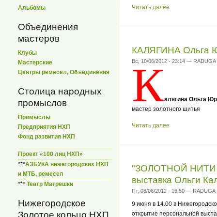
Читать далее
Альбомы
Объединения
мастеров
КАЛЯГИНА Ольга 
Клубы
К
Вс, 10/06/2012 - 23:14 — RADUGA
Мастерские
Центры ремесел, Объединения
Столица народных
алягина Ольга Ю
промыслов
мастер золотного шитья
Промыслы
Читать далее
Предприятия НХП
Фонд развития НХП
Проект «100 лиц НХП»
***
АЗБУКА нижегородских НХП
"ЗОЛОТНОЙ НИТИ 
и МТБ, ремесел
выставка Ольги Ка
***
Театр Матрешки
Пт, 08/06/2012 - 16:50 — RADUGA
Нижегородское
9 июня в 14.00 в Нижегородск
Золотое кольцо НХП
открытие персональной выста