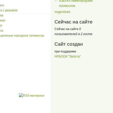
АЗБУКА нижегородских
вка
промыслов
а с деревом
подробнее
ка
мика
Сейчас на сайте
лл
Сейчас на сайте
0
сь
пользователей
и
2 гостя
.
иционные народные промыслы
Сайт создан
при поддержке
НРБООИ "Забота"