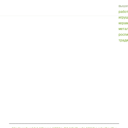
выши
работ
игруш
кера
мета
роспи
трад
___________________________________