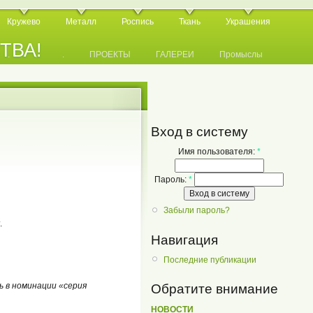
Кружево
Металл
Роспись
Ткань
Украшения
СТВА!
.
.
.
ПРОЕКТЫ
ГАЛЕРЕИ
Промыслы
Вход в систему
Имя пользователя:
*
Пароль:
*
Забыли пароль?
.
Навигация
Последние публикации
ь в номинации «серия
Обратите внимание
НОВОСТИ