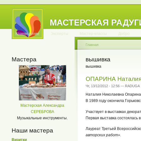
МАСТЕРСКАЯ РАДУГ
.
.
.
.
.
.
.
.
.
.
.
Краеведение
Эксперты
Мастер-классы
Добро
Главная
Мастера
вышивка
вышивка
ОПАРИНА Наталия
Чт, 13/12/2012 - 12:56 — RADUGA
Наталия Николаевна Опарина р
В 1989 году окончила Горьков
Мастерская Александра
Участвует в выставках декорат
СЕРЕБРОВА
Первая выставка состоялась в 
Музыкальные инструменты.
Лауреат Третьей Всероссийско
Наши мастера
авторских работ».
Визитки