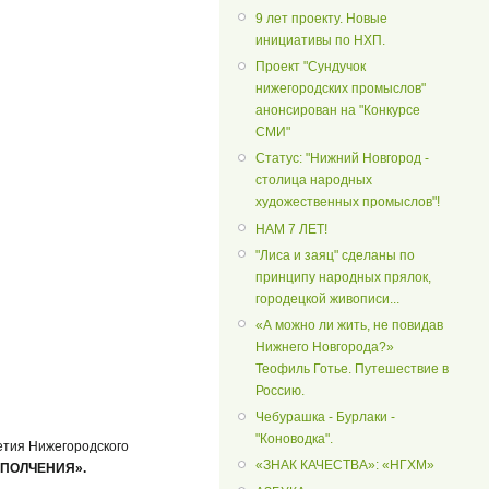
9 лет проекту. Новые
инициативы по НХП.
Проект "Сундучок
нижегородских промыслов"
анонсирован на "Конкурсе
СМИ"
Статус: "Нижний Новгород -
столица народных
художественных промыслов"!
НАМ 7 ЛЕТ!
"Лиса и заяц" сделаны по
принципу народных прялок,
городецкой живописи...
«А можно ли жить, не повидав
Нижнего Новгорода?»
Теофиль Готье. Путешествие в
Россию.
Чебурашка - Бурлаки -
"Коноводка".
етия Нижегородского
«ЗНАК КАЧЕСТВА»: «НГХМ»
ОПОЛЧЕНИЯ».