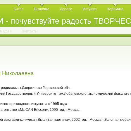
Бисер
Вышивка
Дерево
Игрушка
Керамика
И
- почувствуйте радость ТВОРЧЕ
.
.
.
.
.
.
.
.
.
.
.
Радуга
Контакты
 Николаевна
одилась в г.Дзержинске Горьковской обл.
ский Государственный Университет им.Лобачевского, экономический факультет
ивно-прикладного искусства с 1995 года.
агентстве «Мс CAN Erlcson», 1995 год, г.Москва.
й выставки-конкурса «Вышитая картина», 2002 год, г.Москва -
Золотая медал