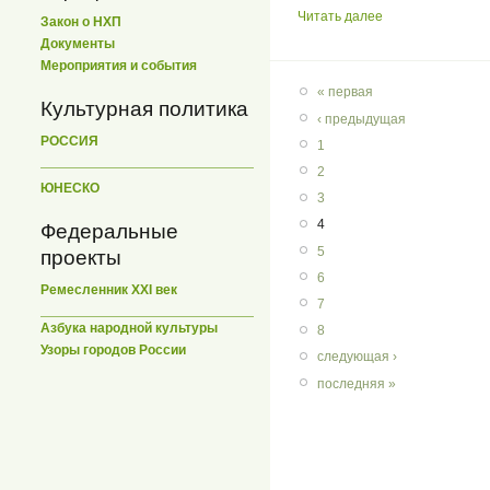
Читать далее
Закон о НХП
Документы
Мероприятия и события
« первая
Культурная политика
‹ предыдущая
РОССИЯ
1
2
ЮНЕСКО
3
4
Федеральные
5
проекты
6
Ремесленник XXI век
7
Азбука народной культуры
8
Узоры городов России
следующая ›
последняя »