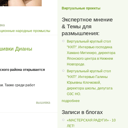
Виртуальные проекты
Экспертное мнение
вка
& Темы для
иционные народные промыслы
размышления:
Виртуальный круглый стол
"НХП". Интервью господина
ышивки Дианы
Хамано Митихиро, директора
Японского центра в Нижнем
Новгороде.
ского района открывается
Виртуальный круглый стол
"НХП". Интервью Галины
Юрьевны Клочковой,
м. Также среди работ
директора школы, депутата
ОЗС НО.
подробнее
вышивка
Записи в блогах
«МАСТЕРСКАЯ РАДУГИ» - 10
ЛЕТ!