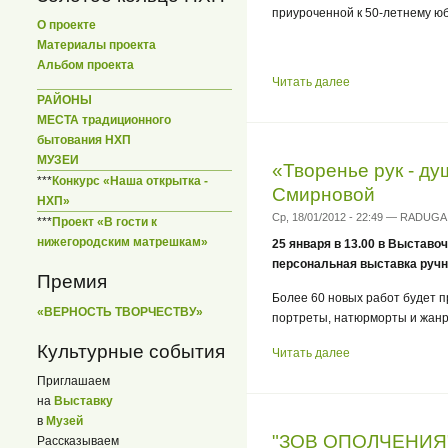
приуроченной к 50-летнему ю
О проекте
Материалы проекта
Альбом проекта
Читать далее
РАЙОНЫ
МЕСТА традиционного
бытования НХП
МУЗЕИ
«Творенье рук - д
***
Конкурс «Наша открытка -
Смирновой
НХП»
Ср, 18/01/2012 - 22:49 — RADUGA
***
Проект «В гости к
нижегородским матрешкам»
25 января в 13.00 в Выстав
персональная выставка ручн
Премия
Более 60 новых работ будет 
«ВЕРНОСТЬ ТВОРЧЕСТВУ»
портреты, натюрморты и жанр
Культурные события
Читать далее
Приглашаем
на
Выставку
в
Музей
"ЗОВ ОПОЛЧЕНИЯ" -
Рассказываем