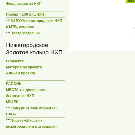
Фонд развития НХП
Проект «100 лиц НХП»
***
АЗБУКА нижегородских НХП
и МТБ, ремесел
***
Театр Матрешки
Нижегородское
Золотое кольцо НХП
О проекте
Материалы проекта
Альбом проекта
РАЙОНЫ
МЕСТА традиционного
бытования НХП
МУЗЕИ
***
Конкурс «Наша открытка -
НХП»
***
Проект «В гости к
нижегородским матрешкам»