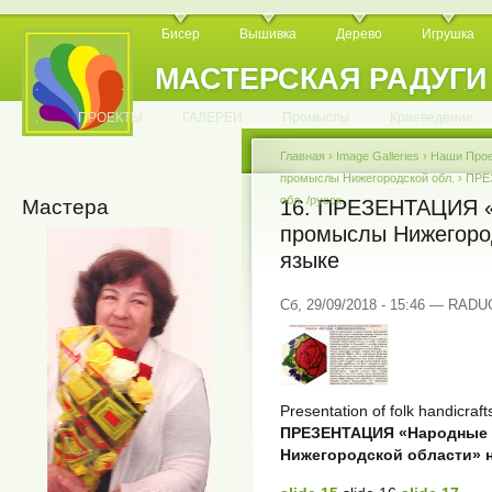
Бисер
Вышивка
Дерево
Игрушка
МАСТЕРСКАЯ РАДУГИ
.
.
.
.
.
.
.
.
.
.
.
.
ПРОЕКТЫ
ГАЛЕРЕИ
Промыслы
Краеведение
Главная
›
Image Galleries
›
Наши Про
промыслы Нижегородской обл.
›
ПРЕ
обл. /русск.
Мастера
16. ПРЕЗЕНТАЦИЯ «
промыслы Нижегород
языке
Сб, 29/09/2018 - 15:46 — RAD
Presentation of folk handicraf
ПРЕЗЕНТАЦИЯ «Народные 
Нижегородской области» н