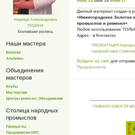
slide 15
slide 16
slide 17
Данный материал создан в 
«Нижегородское Золотое 
Надежда Александровна
промыслов и ремесел»
.
ЛУШИНА
Любое использование ТО
Хохломская роспись.
Адрес - в Контактах.
Наши мастера
ПРЕЗЕНТАЦИЯ Народные 
городской округ Семёнов
Визитки
Альбомы
Войдите на сайт
для отправк
Предпросмотр
Объединения
мастеров
Клубы
Мастерские
_____________
Центры ремесел, Объединения
ГЛАВНАЯ
НОВОСТИ
МА
Столица народных
промыслов
Промыслы
Предприятия НХП